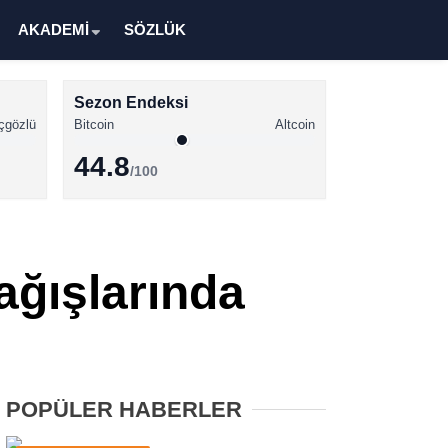
AKADEMİ
SÖZLÜK
Sezon Endeksi
çgözlü
Bitcoin
Altcoin
44.8
/100
Kripto Para Haberleri
Bitcoin Haberleri
ağışlarında
Altcoin Haberleri
Ethereum Haberleri
Solana Haberleri
POPÜLER HABERLER
XRP Haberleri
Memecoin Haberleri