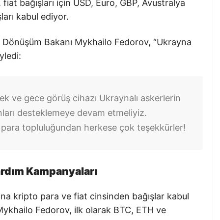
, fiat bağışları için USD, Euro, GBP, Avustralya
ları kabul ediyor.
al Dönüşüm Bakanı Mykhailo Fedorov, “Ukrayna
yledi:
ek ve gece görüş cihazı Ukraynalı askerlerin
onları desteklemeye devam etmeliyiz.
o para topluluğundan herkese çok teşekkürler!
Yardım Kampanyaları
a kripto para ve fiat cinsinden bağışlar kabul
ykhailo Fedorov, ilk olarak BTC, ETH ve