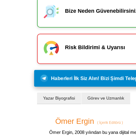
Bize Neden Güvenebilirsini
Risk Bildirimi & Uyarısı
Haberleri İlk Siz Alın! Bizi Şimdi Te
Yazar Biyografisi
Görev ve Uzmanlık
Ömer Ergin
(
İçerik Editörü
)
Ömer Ergin, 2008 yılından bu yana dijital me