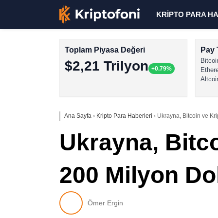
KRİPTO PARA H
Toplam Piyasa Değeri
Pay 
Bitcoi
$2,21 Trilyon
+0.79%
Ether
Altcoi
Ana Sayfa
›
Kripto Para Haberleri
›
Ukrayna, Bitcoin ve Kr
Ukrayna, Bitco
200 Milyon Do
Ömer Ergin