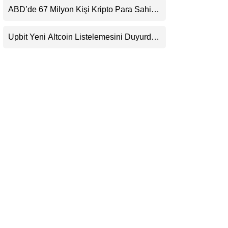
Beklentisini Bozabilir
ABD’de 67 Milyon Kişi Kripto Para Sahibi:
LinkedIn
Ripple’dan “Eski Algılar Yıkıldı” Mesajı
Upbit Yeni Altcoin Listelemesini Duyurdu:
Telegram
KRW, BTC ve USDT Paritelerinde İşlem
Görecek