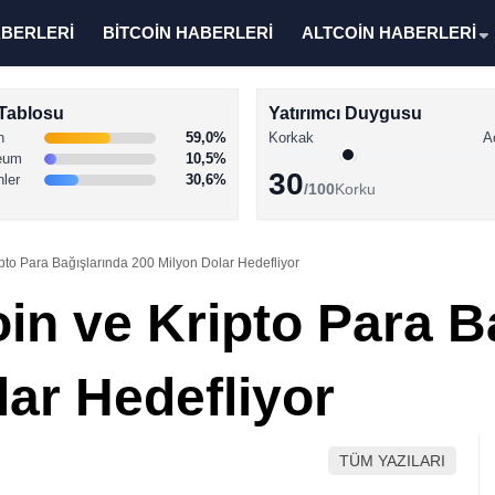
ABERLERİ
BİTCOİN HABERLERİ
ALTCOİN HABERLERİ
Tablosu
Yatırımcı Duygusu
n
59,0%
Korkak
A
eum
10,5%
30
nler
30,6%
/100
Korku
ipto Para Bağışlarında 200 Milyon Dolar Hedefliyor
in ve Kripto Para B
lar Hedefliyor
TÜM YAZILARI