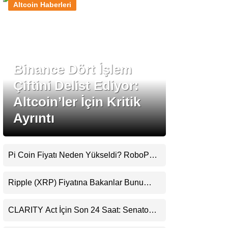
Altcoin Haberleri
Stablecoin Haberleri
Binance Dört İşlem
Facebook
Çiftini Delist Ediyor:
Altcoin’ler İçin Kritik
Ayrıntı
Instagram
Youtube
Pi Coin Fiyatı Neden Yükseldi? RoboPay
Ortaklığı ve Güncelleme İyimserliği
Destekledi
TikTok
Ripple (XRP) Fiyatına Bakanlar Bunu
Kaçırıyor: Evernorth’tan Dikkat Çeken
Uyarı
Pinterest
CLARITY Act İçin Son 24 Saat: Senato
Matematiği Kripto Para Piyasasının