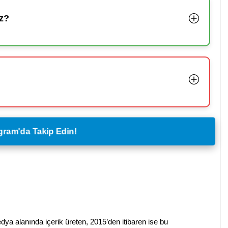
z?
legram'da Takip Edin!
dya alanında içerik üreten, 2015’den itibaren ise bu