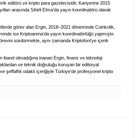
erik editörü ve kripto para gazetecisidir. Kariyerine 2015
ılları arasında Sihirli Elma’da yayın koordinatörü olarak
rketlerde görev alan Ergin, 2018–2021 döneminde Coinkolik,
nde ise Kriptoarena’da yayın koordinatörlüğü yapmıştır.
evini sürdürmekte, aynı zamanda Kriptofoni’ye içerik
en ibaret olmadığına inanan Ergin, finans ve teknoloji
klardan ve teknik doğruluğu koruyan bir editoryal
ve şeffaflık odaklı içeriğiyle Türkiye’de profesyonel kripto