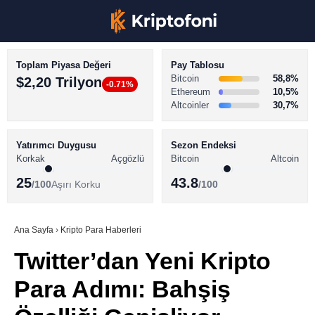
Toplam Piyasa Değeri
Pay Tablosu
Bitcoin
58,8%
$2,20 Trilyon
-0.71%
Ethereum
10,5%
Altcoinler
30,7%
KRİPTO PARA HABERLERİ
Facebook
BİTCOİN HABERLERİ
Yatırımcı Duygusu
Sezon Endeksi
Korkak
Açgözlü
Bitcoin
Altcoin
ALTCOİN HABERLERİ
25
43.8
/100
Aşırı Korku
/100
AKADEMİ
Instagram
SÖZLÜK
Ana Sayfa
›
Kripto Para Haberleri
Twitter’dan Yeni Kripto
Youtube
Para Adımı: Bahşiş
TikTok