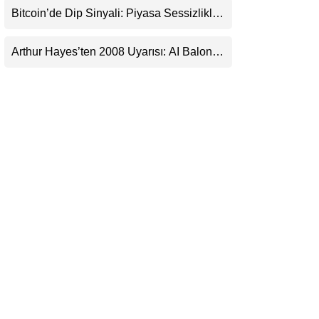
Bitcoin’de Dip Sinyali: Piyasa Sessizlikle
LinkedIn
Sıkışıyor
Arthur Hayes’ten 2008 Uyarısı: AI Balonu
Telegram
Bitcoin’i Nasıl Besleyebilir?