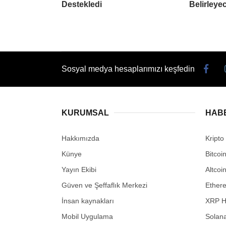
Destekledi
Belirleye
Sosyal medya hesaplarımızı keşfedin
KURUMSAL
HAB
Hakkımızda
Kripto
Künye
Bitcoi
Yayın Ekibi
Altcoi
Güven ve Şeffaflık Merkezi
Ether
İnsan kaynakları
XRP H
Mobil Uygulama
Solana