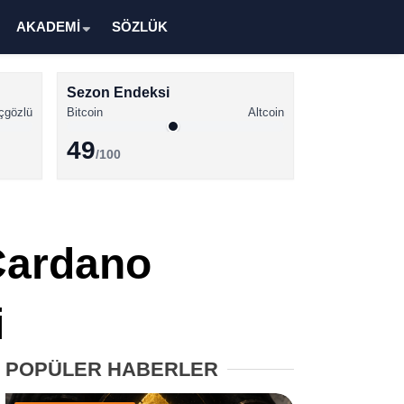
AKADEMİ
SÖZLÜK
Sezon Endeksi
çgözlü
Bitcoin
Altcoin
49
/100
Kripto Para Haberleri
Bitcoin Haberleri
 Cardano
Altcoin Haberleri
Ethereum Haberleri
i
Solana Haberleri
POPÜLER HABERLER
XRP Haberleri
Memecoin Haberleri