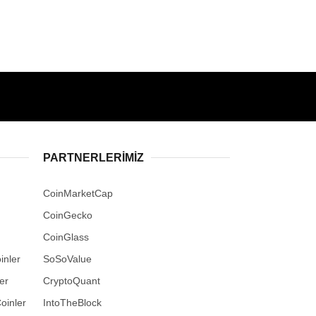
PARTNERLERIMIZ
CoinMarketCap
CoinGecko
CoinGlass
inler
SoSoValue
er
CryptoQuant
oinler
IntoTheBlock