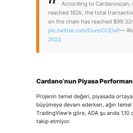
According to Cardanoscan, t
reached 162k, the total transact
on the chain has reached $99.3
pic.twitter.com/DunoCCElxP
— Wu
2022
Cardano’nun Piyasa Performan
Projenin temel değeri, piyasada ortaya
büyümeye devam ederken, ağın temel pa
TradingView’e göre, ADA şu anda 1,10 d
takip etmiyor.