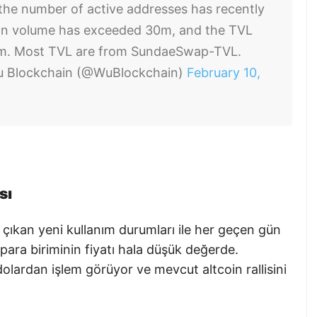
he number of active addresses has recently
ion volume has exceeded 30m, and the TVL
2m. Most TVL are from SundaeSwap-TVL.
 Blockchain (@WuBlockchain)
February 10,
sı
 çıkan yeni kullanım durumları ile her geçen gün
ra biriminin fiyatı hala düşük değerde.
olardan işlem görüyor ve mevcut altcoin rallisini