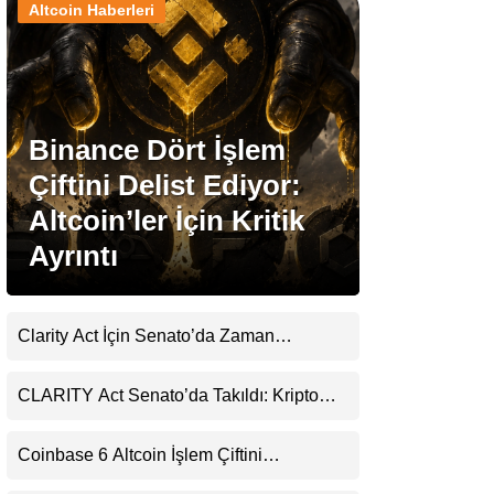
Altcoin Haberleri
Stablecoin Haberleri
Binance Dört İşlem
Facebook
Çiftini Delist Ediyor:
Altcoin’ler İçin Kritik
Ayrıntı
Instagram
Youtube
Clarity Act İçin Senato’da Zaman
Daralıyor
TikTok
CLARITY Act Senato’da Takıldı: Kripto
Para Piyasası 2027’yi Fiyatlıyor
Pinterest
Coinbase 6 Altcoin İşlem Çiftini
Durduracak