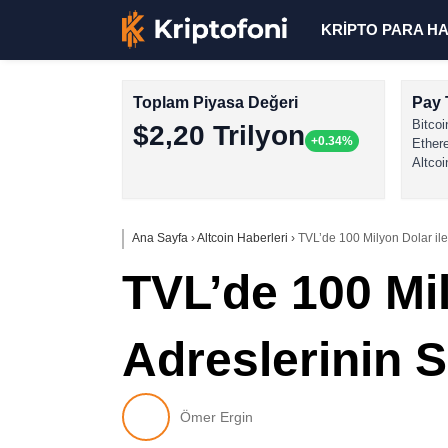
KRİPTO PARA H
Toplam Piyasa Değeri
Pay 
Bitcoi
$2,20 Trilyon
+0.34%
Ether
Altcoi
Ana Sayfa
›
Altcoin Haberleri
›
TVL’de 100 Milyon Dolar ile
TVL’de 100 Mil
Adreslerinin S
Ömer Ergin