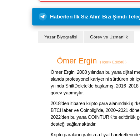
Haberleri İlk Siz Alın! Bizi Şimdi Te
Yazar Biyografisi
Görev ve Uzmanlık
Ömer Ergin
(
İçerik Editörü
)
Ömer Ergin, 2008 yılından bu yana dijital me
alanda profesyonel kariyerini sürdüren bir iç
yılında ShiftDelete’de başlamış, 2016–2018 y
görev yapmıştır.
2018’den itibaren kripto para alanındaki şi
BTCHaber ve Coinbilgi’de, 2020–2021 dönemi
2022’den bu yana COINTURK’te editörlük gör
desteği sağlamaktadır.
Kripto paraların yalnızca fiyat hareketlerind