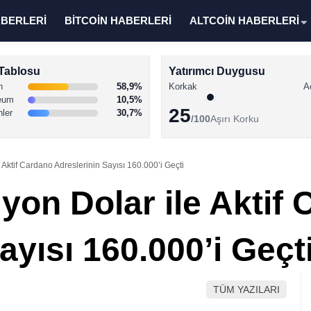
ABERLERİ
BİTCOİN HABERLERİ
ALTCOİN HABERLERİ
Tablosu
Yatırımcı Duygusu
n
58,9%
Korkak
A
eum
10,5%
25
nler
30,7%
/100
Aşırı Korku
 Aktif Cardano Adreslerinin Sayısı 160.000’i Geçti
yon Dolar ile Aktif
ayısı 160.000’i Geçt
TÜM YAZILARI