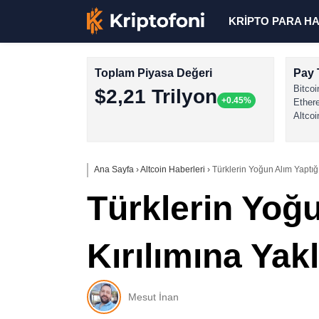
KRİPTO PARA H
Toplam Piyasa Değeri
Pay 
Bitcoi
$2,21 Trilyon
+0.45%
Ether
Altcoi
Ana Sayfa
›
Altcoin Haberleri
›
Türklerin Yoğun Alım Yaptığı
Türklerin Yoğu
Kırılımına Yak
Mesut İnan