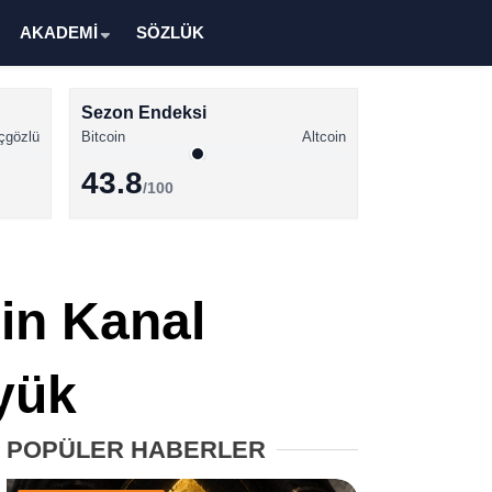
AKADEMİ
SÖZLÜK
Sezon Endeksi
çgözlü
Bitcoin
Altcoin
43.8
/100
Kripto Para Haberleri
Bitcoin Haberleri
oin Kanal
Altcoin Haberleri
Ethereum Haberleri
üyük
Solana Haberleri
POPÜLER HABERLER
XRP Haberleri
Memecoin Haberleri