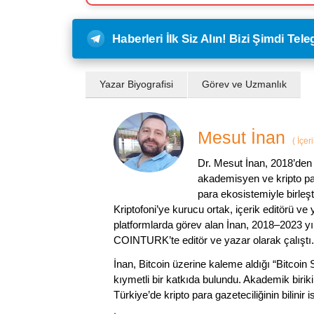
Haberleri İlk Siz Alın! Bizi Şimdi Te
Yazar Biyografisi
Görev ve Uzmanlık
Mesut İnan
(
İçer
Dr. Mesut İnan, 2018’den 
akademisyen ve kripto par
para ekosistemiyle birleşt
Kriptofoni’ye kurucu ortak, içerik editörü ve
platformlarda görev alan İnan, 2018–2023 yı
COINTURK’te editör ve yazar olarak çalıştı.
İnan, Bitcoin üzerine kaleme aldığı “Bitcoin
kıymetli bir katkıda bulundu. Akademik birik
Türkiye’de kripto para gazeteciliğinin bilinir 