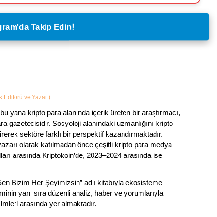
legram'da Takip Edin!
ik Editörü ve Yazar
)
bu yana kripto para alanında içerik üreten bir araştırmacı,
a gazetecisidir. Sosyoloji alanındaki uzmanlığını kripto
irerek sektöre farklı bir perspektif kazandırmaktadır.
 yazarı olarak katılmadan önce çeşitli kripto para medya
lları arasında Kriptokoin’de, 2023–2024 arasında ise
 Sen Bizim Her Şeyimizsin” adlı kitabıyla ekosisteme
iminin yanı sıra düzenli analiz, haber ve yorumlarıyla
isimleri arasında yer almaktadır.