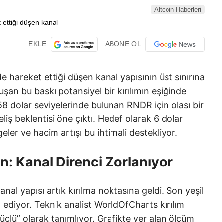
Altcoin Haberleri
EKLE
ABONE OL
 hareket ettiği düşen kanal yapısının üst sınırına
şan bu baskı potansiyel bir kırılımın eşiğinde
.58 dolar seviyelerinde bulunan RNDR için olası bir
liş beklentisi öne çıktı. Hedef olarak 6 dolar
ler ve hacim artışı bu ihtimali destekliyor.
: Kanal Direnci Zorlanıyor
al yapısı artık kırılma noktasına geldi. Son yeşil
t ediyor. Teknik analist WorldOfCharts kırılım
güçlü” olarak tanımlıyor. Grafikte yer alan ölçüm