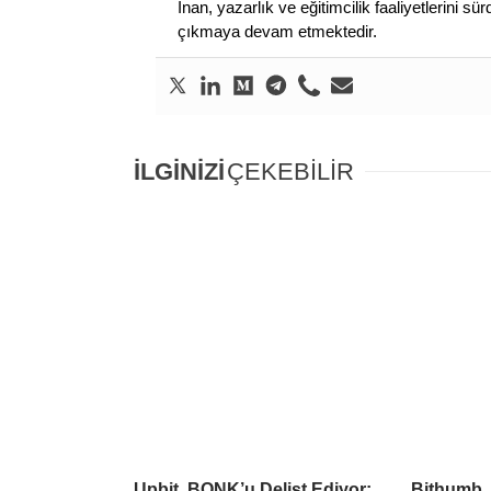
İnan, yazarlık ve eğitimcilik faaliyetlerini 
çıkmaya devam etmektedir.
İLGİNİZİ
ÇEKEBİLİR
Upbit, BONK’u Delist Ediyor:
Bithumb,