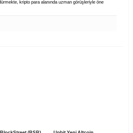
sürdürmekte, kripto para alanında uzman görüşleriyle öne
 BlockStreet (BSB)
Upbit Yeni Altcoin