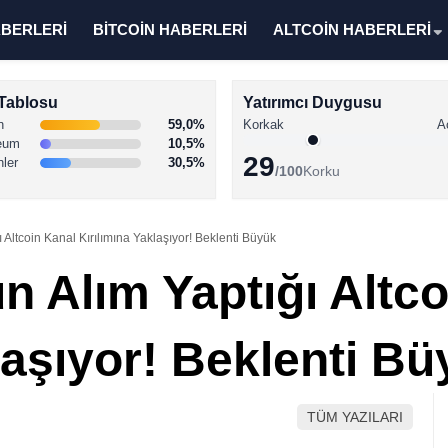
ABERLERİ
BİTCOİN HABERLERİ
ALTCOİN HABERLERİ
Tablosu
Yatırımcı Duygusu
n
59,0%
Korkak
A
eum
10,5%
29
nler
30,5%
/100
Korku
 Altcoin Kanal Kırılımına Yaklaşıyor! Beklenti Büyük
n Alım Yaptığı Altc
laşıyor! Beklenti B
TÜM YAZILARI