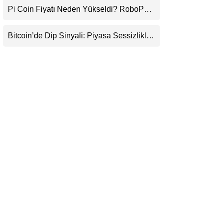
Pi Coin Fiyatı Neden Yükseldi? RoboPay
LinkedIn
Ortaklığı ve Güncelleme İyimserliği
Destekledi
Bitcoin’de Dip Sinyali: Piyasa Sessizlikle
Telegram
Sıkışıyor