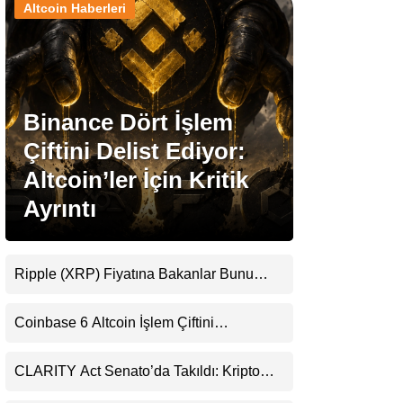
Altcoin Haberleri
Stablecoin Haberleri
Binance Dört İşlem
Facebook
Çiftini Delist Ediyor:
Altcoin’ler İçin Kritik
Ayrıntı
Instagram
Youtube
Ripple (XRP) Fiyatına Bakanlar Bunu
Kaçırıyor: Evernorth’tan Dikkat Çeken
Uyarı
TikTok
Coinbase 6 Altcoin İşlem Çiftini
Durduracak
Pinterest
CLARITY Act Senato’da Takıldı: Kripto
Para Piyasası 2027’yi Fiyatlıyor