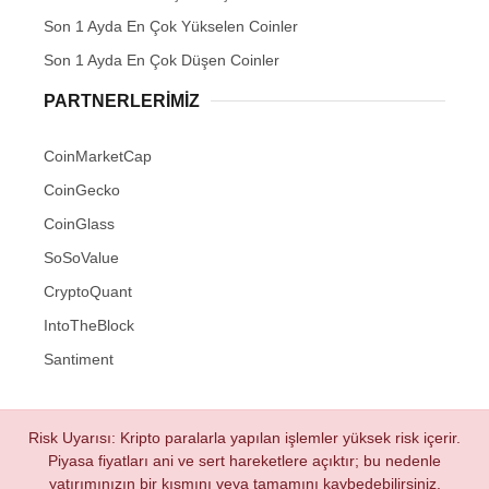
Son 1 Ayda En Çok Yükselen Coinler
Son 1 Ayda En Çok Düşen Coinler
PARTNERLERIMIZ
CoinMarketCap
CoinGecko
CoinGlass
SoSoValue
CryptoQuant
IntoTheBlock
Santiment
Risk Uyarısı: Kripto paralarla yapılan işlemler yüksek risk içerir.
Piyasa fiyatları ani ve sert hareketlere açıktır; bu nedenle
yatırımınızın bir kısmını veya tamamını kaybedebilirsiniz.