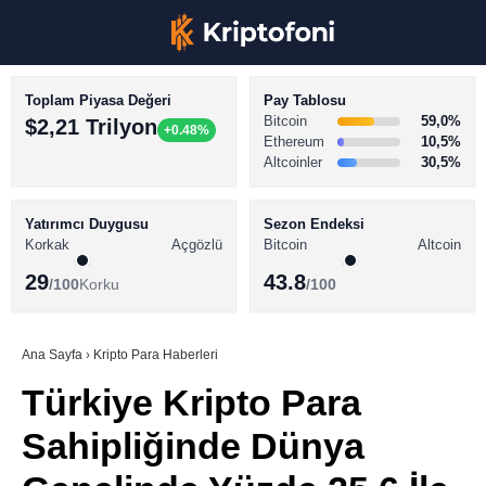
Toplam Piyasa Değeri
Pay Tablosu
Bitcoin
59,0%
$2,21 Trilyon
+0.48%
Ethereum
10,5%
Altcoinler
30,5%
KRİPTO PARA HABERLERİ
Facebook
BİTCOİN HABERLERİ
Yatırımcı Duygusu
Sezon Endeksi
Korkak
Açgözlü
Bitcoin
Altcoin
ALTCOİN HABERLERİ
29
43.8
/100
Korku
/100
AKADEMİ
Instagram
SÖZLÜK
Ana Sayfa
›
Kripto Para Haberleri
Türkiye Kripto Para
Youtube
Sahipliğinde Dünya
TikTok