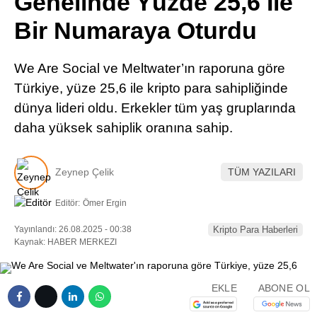
Genelinde Yüzde 25,6 İle
Pinterest
Bir Numaraya Oturdu
LinkedIn
We Are Social ve Meltwater’ın raporuna göre
Türkiye, yüze 25,6 ile kripto para sahipliğinde
Telegram
dünya lideri oldu. Erkekler tüm yaş gruplarında
daha yüksek sahiplik oranına sahip.
Zeynep Çelik
TÜM YAZILARI
Editör:
Ömer Ergin
Yayınlandı: 26.08.2025 - 00:38
Kripto Para Haberleri
Kaynak: HABER MERKEZI
EKLE
ABONE OL