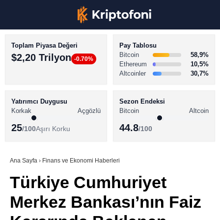
Toplam Piyasa Değeri
Pay Tablosu
Bitcoin
58,9%
$2,20 Trilyon
-0.70%
Ethereum
10,5%
Altcoinler
30,7%
KRİPTO PARA HABERLERİ
Facebook
BİTCOİN HABERLERİ
Yatırımcı Duygusu
Sezon Endeksi
Korkak
Açgözlü
Bitcoin
Altcoin
ALTCOİN HABERLERİ
25
44.8
/100
Aşırı Korku
/100
AKADEMİ
Instagram
SÖZLÜK
Ana Sayfa
›
Finans ve Ekonomi Haberleri
Türkiye Cumhuriyet
Youtube
Merkez Bankası’nın Faiz
TikTok