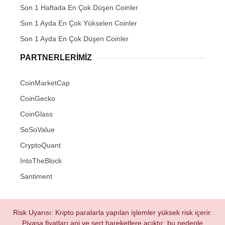
Son 1 Haftada En Çok Düşen Coinler
Son 1 Ayda En Çok Yükselen Coinler
Son 1 Ayda En Çok Düşen Coinler
PARTNERLERIMIZ
CoinMarketCap
CoinGecko
CoinGlass
SoSoValue
CryptoQuant
IntoTheBlock
Santiment
Risk Uyarısı: Kripto paralarla yapılan işlemler yüksek risk içerir.
Piyasa fiyatları ani ve sert hareketlere açıktır; bu nedenle