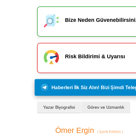
Bize Neden Güvenebilirsini
Risk Bildirimi & Uyarısı
Haberleri İlk Siz Alın! Bizi Şimdi Te
Yazar Biyografisi
Görev ve Uzmanlık
Ömer Ergin
(
İçerik Editörü
)