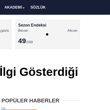
AKADEMİ
SÖZLÜK
Sezon Endeksi
çgözlü
Bitcoin
Altcoin
49
/100
Kripto Para Haberleri
Bitcoin Haberleri
lgi Gösterdiği
Altcoin Haberleri
Ethereum Haberleri
Solana Haberleri
POPÜLER HABERLER
XRP Haberleri
Memecoin Haberleri