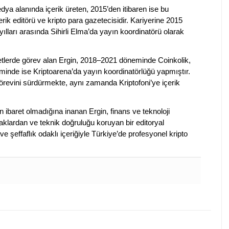
dya alanında içerik üreten, 2015’den itibaren ise bu
erik editörü ve kripto para gazetecisidir. Kariyerine 2015
ılları arasında Sihirli Elma’da yayın koordinatörü olarak
rketlerde görev alan Ergin, 2018–2021 döneminde Coinkolik,
nde ise Kriptoarena’da yayın koordinatörlüğü yapmıştır.
evini sürdürmekte, aynı zamanda Kriptofoni’ye içerik
en ibaret olmadığına inanan Ergin, finans ve teknoloji
klardan ve teknik doğruluğu koruyan bir editoryal
ve şeffaflık odaklı içeriğiyle Türkiye’de profesyonel kripto