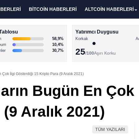
ABERLERİ
BİTCOİN HABERLERİ
ALTCOİN HABERLERİ
Tablosu
Yatırımcı Duygusu
n
58,9%
Korkak
A
eum
10,4%
25
nler
30,7%
/100
Aşırı Korku
 Çok İlgi Gösterdiği 15 Kripto Para (9 Aralık 2021)
ların Bugün En Çok İ
 (9 Aralık 2021)
TÜM YAZILARI