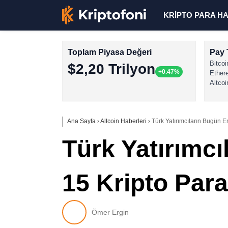
KRİPTO PARA H
Toplam Piyasa Değeri
Pay 
Bitcoi
$2,20 Trilyon
+0.47%
Ether
Altcoi
Ana Sayfa
›
Altcoin Haberleri
›
Türk Yatırımcıların Bugün En
Türk Yatırımcı
15 Kripto Para
Ömer Ergin