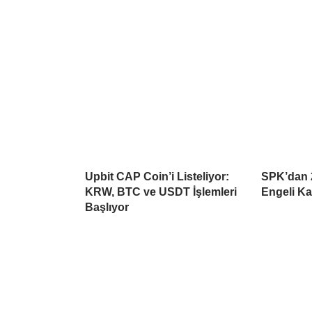
Upbit CAP Coin’i Listeliyor:
SPK’dan 2
KRW, BTC ve USDT İşlemleri
Engeli Ka
Başlıyor