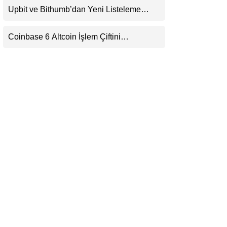
Upbit ve Bithumb’dan Yeni Listeleme
LinkedIn
Hamlesi: HOME, META2 ve USDG
Geliyor
Coinbase 6 Altcoin İşlem Çiftini
Telegram
Durduracak