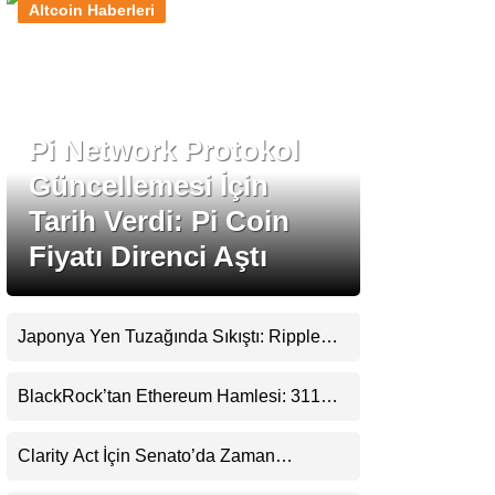
Altcoin Haberleri
Stablecoin Haberleri
Pi Network Protokol
Facebook
Güncellemesi İçin
Tarih Verdi: Pi Coin
Fiyatı Direnci Aştı
Instagram
Youtube
Japonya Yen Tuzağında Sıkıştı: Ripple
(XRP) Üçüncü Yol Olabilir mi?
TikTok
BlackRock’tan Ethereum Hamlesi: 311
Milyar Dolarlık Nakit Serisi Zincire Taşındı
Pinterest
Clarity Act İçin Senato’da Zaman
Daralıyor