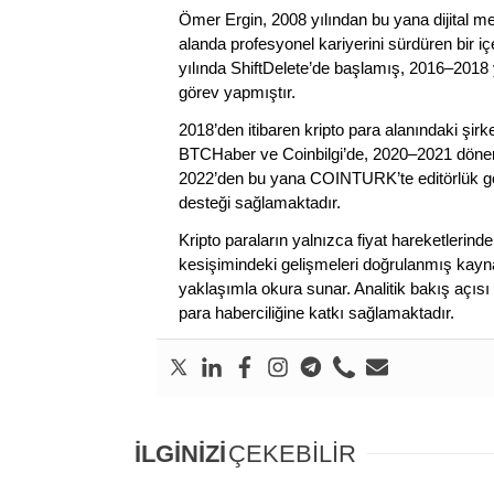
Ömer Ergin, 2008 yılından bu yana dijital me
alanda profesyonel kariyerini sürdüren bir iç
yılında ShiftDelete’de başlamış, 2016–2018 y
görev yapmıştır.
2018’den itibaren kripto para alanındaki şi
BTCHaber ve Coinbilgi’de, 2020–2021 dönemi
2022’den bu yana COINTURK’te editörlük gör
desteği sağlamaktadır.
Kripto paraların yalnızca fiyat hareketlerind
kesişimindeki gelişmeleri doğrulanmış kayna
yaklaşımla okura sunar. Analitik bakış açısı 
para haberciliğine katkı sağlamaktadır.
İLGİNİZİ
ÇEKEBİLİR