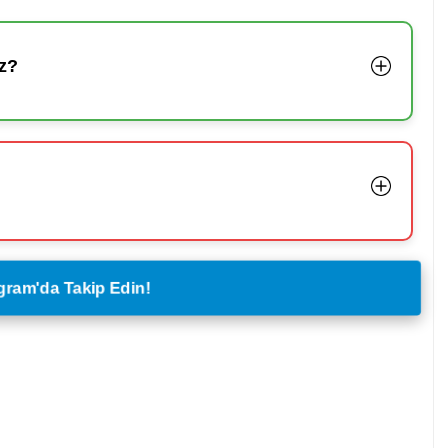
z?
legram'da Takip Edin!