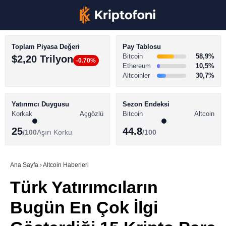
Toplam Piyasa Değeri
Pay Tablosu
Bitcoin
58,9%
$2,20 Trilyon
-0.70%
Ethereum
10,5%
Altcoinler
30,7%
KRİPTO PARA HABERLERİ
Facebook
BİTCOİN HABERLERİ
Yatırımcı Duygusu
Sezon Endeksi
Korkak
Açgözlü
Bitcoin
Altcoin
ALTCOİN HABERLERİ
25
44.8
/100
Aşırı Korku
/100
AKADEMİ
Instagram
SÖZLÜK
Ana Sayfa
›
Altcoin Haberleri
Türk Yatırımcıların
Youtube
Bugün En Çok İlgi
TikTok