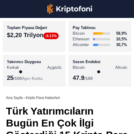
Toplam Piyasa Değeri
Pay Tablosu
Bitcoin
58,9%
$2,20 Trilyon
-0.13%
Ethereum
10,5%
Altcoinler
30,7%
KRİPTO PARA HABERLERİ
Facebook
BİTCOİN HABERLERİ
Yatırımcı Duygusu
Sezon Endeksi
Korkak
Açgözlü
Bitcoin
Altcoin
ALTCOİN HABERLERİ
25
47.9
/100
Aşırı Korku
/100
AKADEMİ
Instagram
SÖZLÜK
Ana Sayfa
›
Kripto Para Haberleri
Türk Yatırımcıların
Youtube
Bugün En Çok İlgi
TikTok