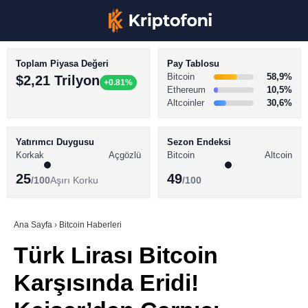
Toplam Piyasa Değeri
Pay Tablosu
Bitcoin
58,9%
$2,21 Trilyon
+0.81%
Ethereum
10,5%
Altcoinler
30,6%
KRİPTO PARA HABERLERİ
Facebook
BİTCOİN HABERLERİ
Yatırımcı Duygusu
Sezon Endeksi
Korkak
Açgözlü
Bitcoin
Altcoin
ALTCOİN HABERLERİ
25
49
/100
Aşırı Korku
/100
AKADEMİ
Instagram
SÖZLÜK
Ana Sayfa
›
Bitcoin Haberleri
Türk Lirası Bitcoin
Youtube
Karşısında Eridi!
TikTok