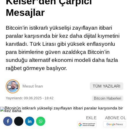
Keiser’den Çarpıcı
Pinterest
Mesajlar
LinkedIn
Bitcoin’in istikrarlı yükselişi zayıflayan itibari
paralar karşısında bir kez daha dijital kıymetini
Telegram
kanıtladı. Türk Lirası gibi yüksek enflasyonlu
para birimlerine güven azaldıkça Bitcoin’in
sunduğu alternatif ekonomi modeli daha fazla
rağbet görmeye başlıyor.
Mesut İnan
TÜM YAZILARI
Yayınlandı: 09.06.2025 - 18:42
Bitcoin Haberleri
EKLE
ABONE OL