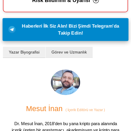
Risk Bildirimi & Uyarısı
Haberleri İlk Siz Alın! Bizi Şimdi Telegram'da
Takip Edin!
Yazar Biyografisi
Görev ve Uzmanlık
Mesut İnan
(
İçerik Editörü ve Yazar
)
Dr. Mesut İnan, 2018’den bu yana kripto para alanında
içerik üreten bir araştırmacı, akademisyen ve kripto para