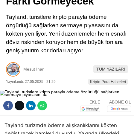
Farkı Görmeyecek
Pinterest
Tayland, turistlere kripto parayla ödeme
LinkedIn
özgürlüğü sağlarken sermaye piyasasını da
kökten yeniliyor. Yeni düzenlemeler hem esnafı
Telegram
döviz riskinden koruyor hem de büyük fonlara
geniş yatırım koridorları açıyor.
Mesut İnan
TÜM YAZILARI
Yayınlandı: 27.05.2025 - 21:29
Kripto Para Haberleri
EKLE
ABONE OL
Tayland turizmde ödeme alışkanlıklarını kökten
değiştirecek hamleyi duyurdu. Yakında ülkedeki