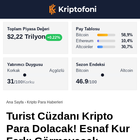
Toplam Piyasa Değeri
Pay Tablosu
Bitcoin
58,9%
$2,22 Trilyon
+0.22%
Ethereum
10,4%
Altcoinler
30,7%
KRİPTO PARA HABERLERİ
Facebook
BİTCOİN HABERLERİ
Yatırımcı Duygusu
Sezon Endeksi
Korkak
Açgözlü
Bitcoin
Altcoin
ALTCOİN HABERLERİ
31
46.9
/100
Korku
/100
AKADEMİ
Instagram
SÖZLÜK
Ana Sayfa
›
Kripto Para Haberleri
Turist Cüzdanı Kripto
Youtube
Para Dolacak! Esnaf Kur
TikTok