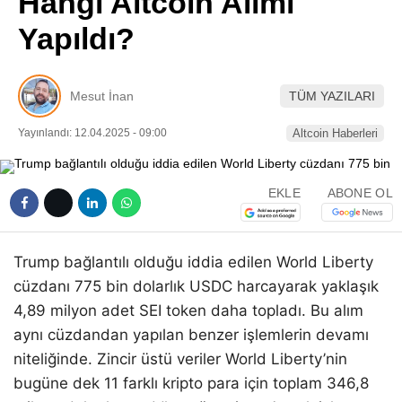
Hangi Altcoin Alımı
Pinterest
Yapıldı?
LinkedIn
Mesut İnan
TÜM YAZILARI
Telegram
Yayınlandı: 12.04.2025 - 09:00
Altcoin Haberleri
EKLE
ABONE OL
Trump bağlantılı olduğu iddia edilen World Liberty
cüzdanı 775 bin dolarlık USDC harcayarak yaklaşık
4,89 milyon adet SEI token daha topladı. Bu alım
aynı cüzdandan yapılan benzer işlemlerin devamı
niteliğinde. Zincir üstü veriler World Liberty’nin
bugüne dek 11 farklı kripto para için toplam 346,8