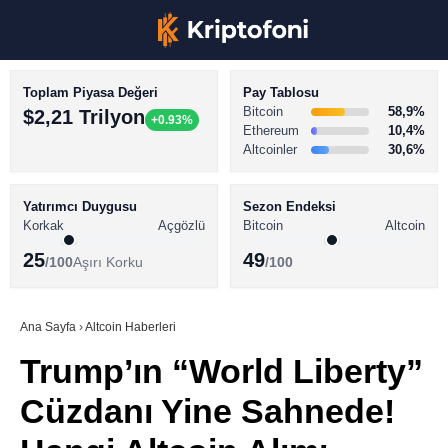
Toplam Piyasa Değeri
Pay Tablosu
Bitcoin
58,9%
$2,21 Trilyon
+0.93%
Ethereum
10,4%
Altcoinler
30,6%
KRİPTO PARA HABERLERİ
Facebook
BİTCOİN HABERLERİ
Yatırımcı Duygusu
Sezon Endeksi
Korkak
Açgözlü
Bitcoin
Altcoin
ALTCOİN HABERLERİ
25
49
/100
Aşırı Korku
/100
AKADEMİ
Instagram
SÖZLÜK
Ana Sayfa
›
Altcoin Haberleri
Trump’ın “World Liberty”
Youtube
Cüzdanı Yine Sahnede!
TikTok