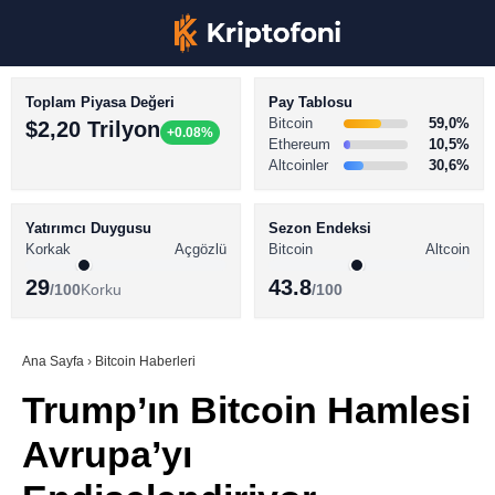
Toplam Piyasa Değeri
Pay Tablosu
Bitcoin
59,0%
$2,20 Trilyon
+0.08%
Ethereum
10,5%
Altcoinler
30,6%
KRİPTO PARA HABERLERİ
Facebook
BİTCOİN HABERLERİ
Yatırımcı Duygusu
Sezon Endeksi
Korkak
Açgözlü
Bitcoin
Altcoin
ALTCOİN HABERLERİ
29
43.8
/100
Korku
/100
AKADEMİ
Instagram
SÖZLÜK
Ana Sayfa
›
Bitcoin Haberleri
Trump’ın Bitcoin Hamlesi
Youtube
Avrupa’yı
TikTok