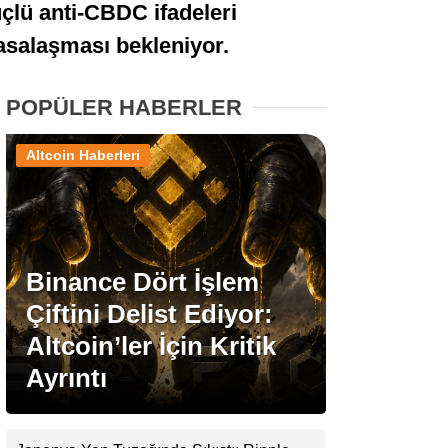
çlü anti-CBDC ifadeleri
Stablecoin Haberleri
asalaşması bekleniyor.
POPÜLER HABERLER
Facebook
Altcoin Haberleri
Instagram
Binance Dört İşlem
Youtube
Çiftini Delist Ediyor:
Altcoin’ler İçin Kritik
TikTok
Ayrıntı
Pinterest