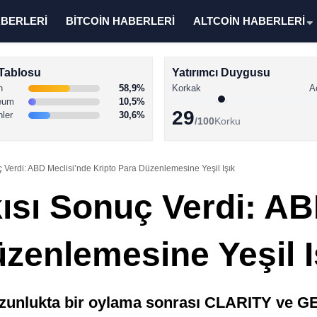
ABERLERİ
BİTCOİN HABERLERİ
ALTCOİN HABERLERİ
Tablosu
Yatırımcı Duygusu
n
58,9%
Korkak
A
eum
10,5%
29
nler
30,6%
/100
Korku
 Verdi: ABD Meclisi’nde Kripto Para Düzenlemesine Yeşil Işık
ısı Sonuç Verdi: AB
zenlemesine Yeşil I
uzunlukta bir oylama sonrası CLARITY ve GEN