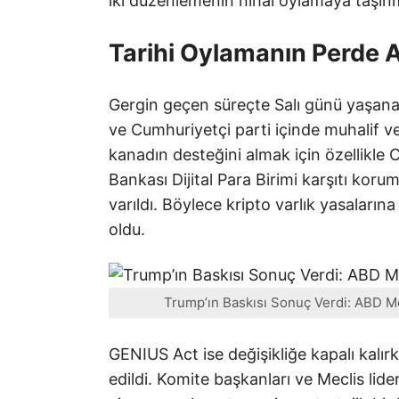
iki düzenlemenin nihai oylamaya taşınm
Tarihi Oylamanın Perde 
Gergin geçen süreçte Salı günü yaşan
ve Cumhuriyetçi parti içinde muhalif veki
kanadın desteğini almak için özellikl
Bankası Dijital Para Birimi karşıtı k
varıldı. Böylece kripto varlık yasalarına 
oldu.
Trump’ın Baskısı Sonuç Verdi: ABD Me
GENIUS Act ise değişikliğe kapalı kalır
edildi. Komite başkanları ve Meclis lide