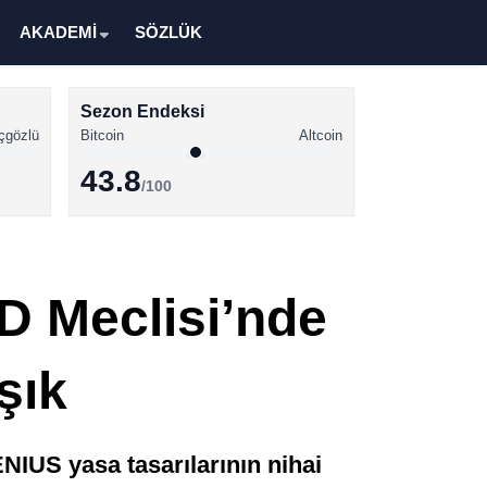
AKADEMİ
SÖZLÜK
Sezon Endeksi
çgözlü
Bitcoin
Altcoin
43.8
/100
Kripto Para Haberleri
Bitcoin Haberleri
D Meclisi’nde
Altcoin Haberleri
Ethereum Haberleri
şık
Solana Haberleri
XRP Haberleri
IUS yasa tasarılarının nihai
Memecoin Haberleri