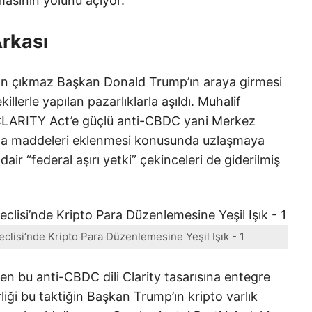
asının yolunu açıyor.
Arkası
an çıkmaz Başkan Donald Trump’ın araya girmesi
llerle yapılan pazarlıklarla aşıldı. Muhalif
e CLARITY Act’e güçlü anti-CBDC yani Merkez
oruma maddeleri eklenmesi konusunda uzlaşmaya
dair “federal aşırı yetki” çekinceleri de giderilmiş
clisi’nde Kripto Para Düzenlemesine Yeşil Işık - 1
ken bu anti-CBDC dili Clarity tasarısına entegre
rliği bu taktiğin Başkan Trump’ın kripto varlık