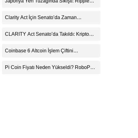
Japonya Yen Tuzağında Sıkıştı: Ripple
LinkedIn
(XRP) Üçüncü Yol Olabilir mi?
Clarity Act İçin Senato’da Zaman
Telegram
Daralıyor
CLARITY Act Senato’da Takıldı: Kripto
Para Piyasası 2027’yi Fiyatlıyor
Coinbase 6 Altcoin İşlem Çiftini
Durduracak
Pi Coin Fiyatı Neden Yükseldi? RoboPay
Ortaklığı ve Güncelleme İyimserliği
Destekledi