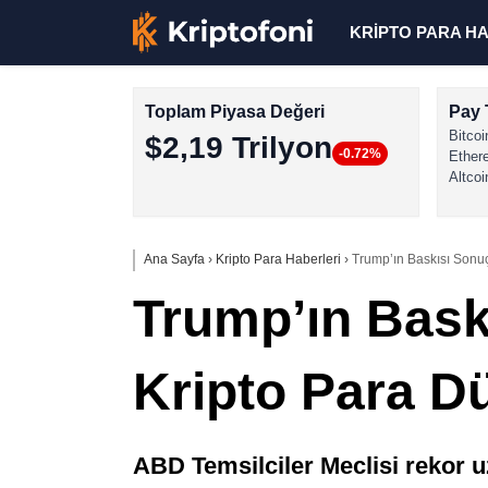
KRİPTO PARA H
Toplam Piyasa Değeri
Pay 
Bitcoi
$2,19 Trilyon
-0.72%
Ether
Altcoi
Ana Sayfa
›
Kripto Para Haberleri
›
Trump’ın Baskısı Sonuç
Trump’ın Bask
Kripto Para Dü
ABD Temsilciler Meclisi rekor 