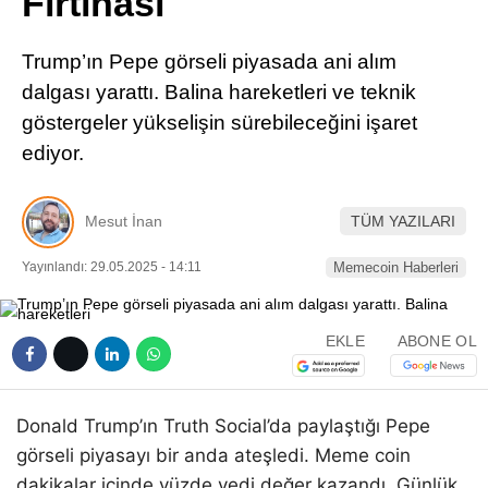
Fırtınası
Pinterest
Trump’ın Pepe görseli piyasada ani alım
LinkedIn
dalgası yarattı. Balina hareketleri ve teknik
göstergeler yükselişin sürebileceğini işaret
Telegram
ediyor.
Mesut İnan
TÜM YAZILARI
Yayınlandı: 29.05.2025 - 14:11
Memecoin Haberleri
EKLE
ABONE OL
Donald Trump’ın Truth Social’da paylaştığı Pepe
görseli piyasayı bir anda ateşledi. Meme coin
dakikalar içinde yüzde yedi değer kazandı. Günlük