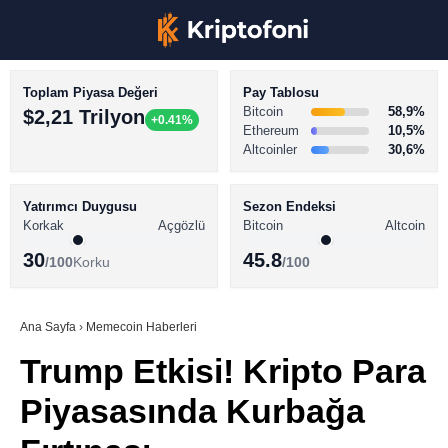
Toplam Piyasa Değeri
Pay Tablosu
Bitcoin
58,9%
$2,21 Trilyon
+0.41%
Ethereum
10,5%
Altcoinler
30,6%
KRİPTO PARA HABERLERİ
Facebook
BİTCOİN HABERLERİ
Yatırımcı Duygusu
Sezon Endeksi
Korkak
Açgözlü
Bitcoin
Altcoin
ALTCOİN HABERLERİ
30
45.8
/100
Korku
/100
AKADEMİ
Instagram
SÖZLÜK
Ana Sayfa
›
Memecoin Haberleri
Trump Etkisi! Kripto Para
Youtube
Piyasasında Kurbağa
TikTok