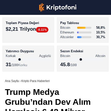
Toplam Piyasa Değeri
Pay Tablosu
Bitcoin
58,8%
$2,21 Trilyon
-0.11%
Ethereum
10,5%
Altcoinler
30,7%
KRİPTO PARA HABERLERİ
Facebook
BİTCOİN HABERLERİ
Yatırımcı Duygusu
Sezon Endeksi
Korkak
Açgözlü
Bitcoin
Altcoin
ALTCOİN HABERLERİ
31
45.8
/100
Korku
/100
AKADEMİ
Instagram
SÖZLÜK
Ana Sayfa
›
Kripto Para Haberleri
Trump Medya
Youtube
Grubu’ndan Dev Alım
TikTok