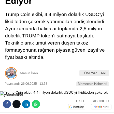
Ediyor
Pinterest
Trump Coin ekibi, 4,4 milyon dolarlık USDC’yi
LinkedIn
likiditeden çekerek yatırımcıları endişelendirdi.
Aynı zamanda balinalar toplamda 2,5 milyon
Telegram
dolarlık TRUMP token’ı satmaya başladı.
Teknik olarak umut veren düşen takoz
formasyonuna rağmen piyasa güveni zayıf ve
fiyat baskı altında.
Mesut İnan
TÜM YAZILARI
Yayınlandı: 26.06.2025 - 13:58
Memecoin Haberleri
EKLE
ABONE OL