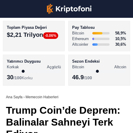
Toplam Piyasa Değeri
Pay Tablosu
Bitcoin
58,9%
$2,21 Trilyon
-0.06%
Ethereum
10,5%
Altcoinler
30,6%
KRİPTO PARA HABERLERİ
Facebook
BİTCOİN HABERLERİ
Yatırımcı Duygusu
Sezon Endeksi
Korkak
Açgözlü
Bitcoin
Altcoin
ALTCOİN HABERLERİ
30
46.9
/100
Korku
/100
AKADEMİ
Instagram
SÖZLÜK
Ana Sayfa
›
Memecoin Haberleri
Trump Coin’de Deprem:
Youtube
Balinalar Sahneyi Terk
TikTok