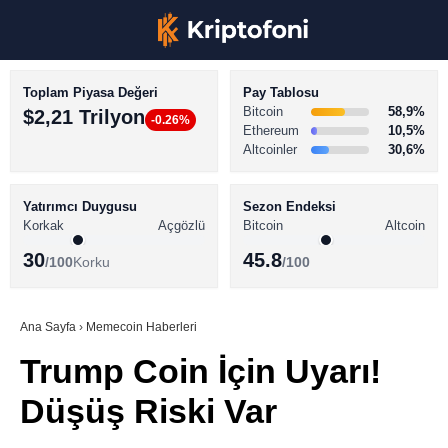
Toplam Piyasa Değeri
Pay Tablosu
Bitcoin
58,9%
$2,21 Trilyon
-0.26%
Ethereum
10,5%
Altcoinler
30,6%
KRİPTO PARA HABERLERİ
Facebook
BİTCOİN HABERLERİ
Yatırımcı Duygusu
Sezon Endeksi
Korkak
Açgözlü
Bitcoin
Altcoin
ALTCOİN HABERLERİ
30
45.8
/100
Korku
/100
AKADEMİ
Instagram
SÖZLÜK
Ana Sayfa
›
Memecoin Haberleri
Trump Coin İçin Uyarı!
Youtube
Düşüş Riski Var
TikTok