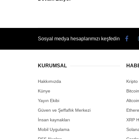
Sosyal medya hesaplarımızı keşfedin
KURUMSAL
HAB
Hakkımızda
Kripto
Künye
Bitcoi
Yayın Ekibi
Altcoi
Güven ve Şeffaflık Merkezi
Ether
İnsan kaynakları
XRP H
Mobil Uygulama
Solana