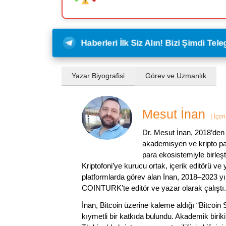
Haberleri İlk Siz Alın! Bizi Şimdi Te
Yazar Biyografisi
Görev ve Uzmanlık
Mesut İnan
(
İçer
Dr. Mesut İnan, 2018’den 
akademisyen ve kripto par
para ekosistemiyle birleşt
Kriptofoni’ye kurucu ortak, içerik editörü ve
platformlarda görev alan İnan, 2018–2023 yı
COINTURK’te editör ve yazar olarak çalıştı.
İnan, Bitcoin üzerine kaleme aldığı “Bitcoin
kıymetli bir katkıda bulundu. Akademik birik