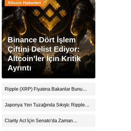
Altcoin Haberleri
Stablecoin Haberleri
Binance Dört İşlem
Facebook
Çiftini Delist Ediyor:
Altcoin’ler İçin Kritik
Ayrıntı
Instagram
Youtube
Ripple (XRP) Fiyatına Bakanlar Bunu
Kaçırıyor: Evernorth’tan Dikkat Çeken
Uyarı
TikTok
Japonya Yen Tuzağında Sıkıştı: Ripple
(XRP) Üçüncü Yol Olabilir mi?
Pinterest
Clarity Act İçin Senato’da Zaman
Daralıyor