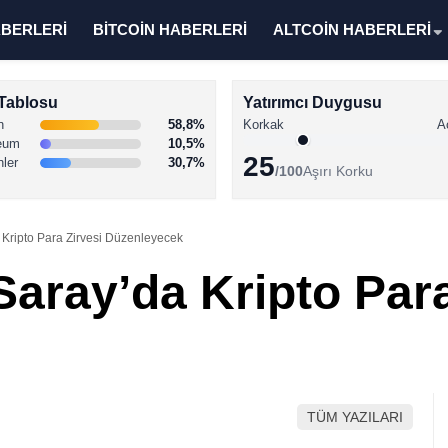
ABERLERİ
BİTCOİN HABERLERİ
ALTCOİN HABERLERİ
Tablosu
Yatırımcı Duygusu
n
58,8%
Korkak
A
eum
10,5%
25
nler
30,7%
/100
Aşırı Korku
Kripto Para Zirvesi Düzenleyecek
aray’da Kripto Para
TÜM YAZILARI