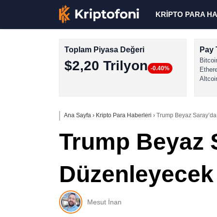
KRİPTO PARA H
Toplam Piyasa Değeri
Pay 
Bitcoi
$2,20 Trilyon
-0.40%
Ether
Altcoi
Ana Sayfa
›
Kripto Para Haberleri
›
Trump Beyaz Saray’da 
Trump Beyaz S
Düzenleyecek
Mesut İnan