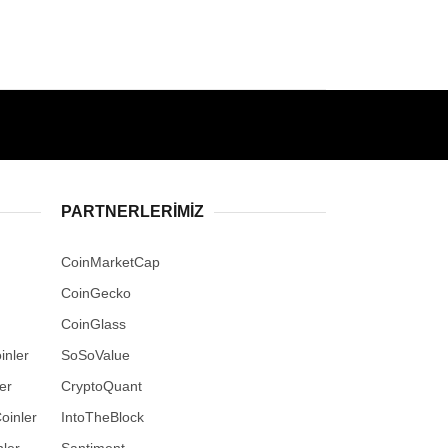
PARTNERLERIMIZ
CoinMarketCap
CoinGecko
CoinGlass
inler
SoSoValue
er
CryptoQuant
oinler
IntoTheBlock