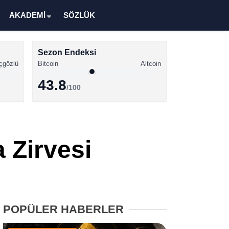
AKADEMİ
SÖZLÜK
Sezon Endeksi
çgözlü
Bitcoin
Altcoin
43.8
/100
Kripto Para Haberleri
Bitcoin Haberleri
 Zirvesi
Altcoin Haberleri
Ethereum Haberleri
Solana Haberleri
POPÜLER HABERLER
XRP Haberleri
Memecoin Haberleri