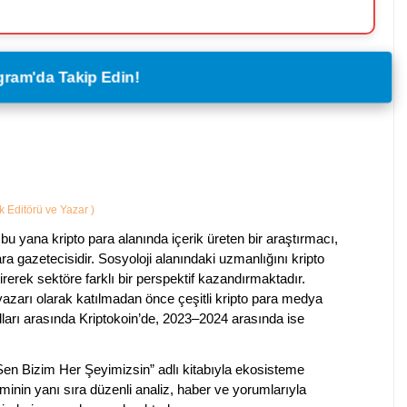
legram'da Takip Edin!
ik Editörü ve Yazar
)
bu yana kripto para alanında içerik üreten bir araştırmacı,
a gazetecisidir. Sosyoloji alanındaki uzmanlığını kripto
irerek sektöre farklı bir perspektif kazandırmaktadır.
 yazarı olarak katılmadan önce çeşitli kripto para medya
lları arasında Kriptokoin’de, 2023–2024 arasında ise
 Sen Bizim Her Şeyimizsin” adlı kitabıyla ekosisteme
iminin yanı sıra düzenli analiz, haber ve yorumlarıyla