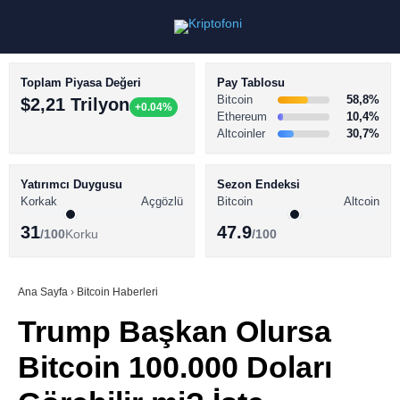
Toplam Piyasa Değeri
Pay Tablosu
Bitcoin
58,8%
$2,21 Trilyon
+0.04%
Ethereum
10,4%
Altcoinler
30,7%
KRİPTO PARA HABERLERİ
Facebook
BİTCOİN HABERLERİ
Yatırımcı Duygusu
Sezon Endeksi
Korkak
Açgözlü
Bitcoin
Altcoin
ALTCOİN HABERLERİ
31
47.9
/100
Korku
/100
AKADEMİ
Instagram
SÖZLÜK
Ana Sayfa
›
Bitcoin Haberleri
Trump Başkan Olursa
Youtube
Bitcoin 100.000 Doları
TikTok