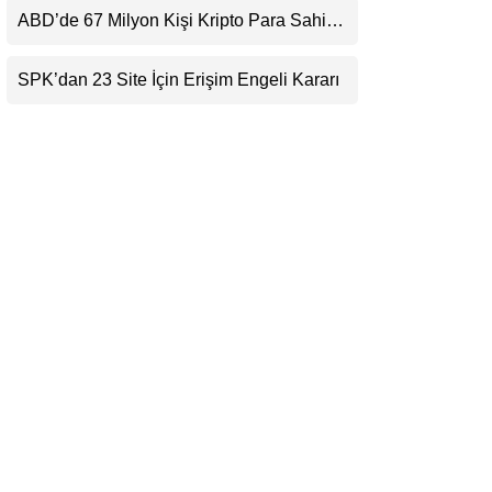
Beklentisini Bozabilir
ABD’de 67 Milyon Kişi Kripto Para Sahibi:
LinkedIn
Ripple’dan “Eski Algılar Yıkıldı” Mesajı
SPK’dan 23 Site İçin Erişim Engeli Kararı
Telegram