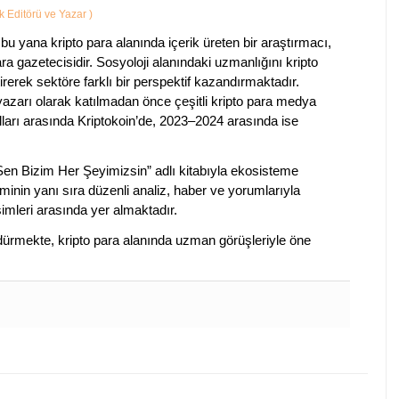
ik Editörü ve Yazar
)
bu yana kripto para alanında içerik üreten bir araştırmacı,
a gazetecisidir. Sosyoloji alanındaki uzmanlığını kripto
irerek sektöre farklı bir perspektif kazandırmaktadır.
 yazarı olarak katılmadan önce çeşitli kripto para medya
lları arasında Kriptokoin’de, 2023–2024 arasında ise
 Sen Bizim Her Şeyimizsin” adlı kitabıyla ekosisteme
iminin yanı sıra düzenli analiz, haber ve yorumlarıyla
isimleri arasında yer almaktadır.
sürdürmekte, kripto para alanında uzman görüşleriyle öne