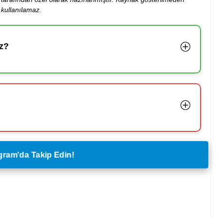
kullanılamaz.
z?
legram'da Takip Edin!