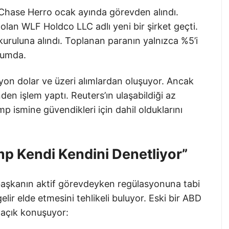
 Chase Herro ocak ayında görevden alındı.
 olan WLF Holdco LLC adlı yeni bir şirket geçti.
uruluna alındı. Toplanan paranın yalnızca %5’i
urumda.
ilyon dolar ve üzeri alımlardan oluşuyor. Ancak
den işlem yaptı. Reuters’ın ulaşabildiği az
p ismine güvendikleri için dahil olduklarını
ump Kendi Kendini Denetliyor”
r başkanın aktif görevdeyken regülasyonuna tabi
ir elde etmesini tehlikeli buluyor. Eski bir ABD
 açık konuşuyor: