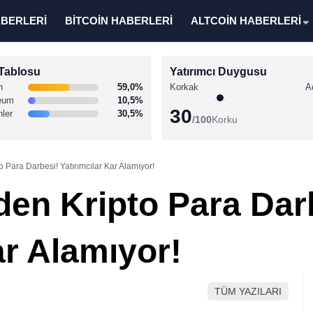
ABERLERİ
BİTCOİN HABERLERİ
ALTCOİN HABERLERİ
Tablosu
Yatırımcı Duygusu
n
59,0%
Korkak
A
eum
10,5%
30
nler
30,5%
/100
Korku
 Para Darbesi! Yatırımcılar Kar Alamıyor!
den Kripto Para Dar
ar Alamıyor!
TÜM YAZILARI