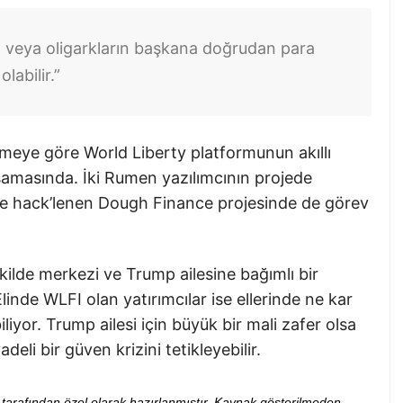
 veya oligarkların başkana doğrudan para
labilir.”
meye göre World Liberty platformunun akıllı
şamasında. İki Rumen yazılımcının projede
 önce hack’lenen Dough Finance projesinde de görev
kilde merkezi ve Trump ailesine bağımlı bir
linde WLFI olan yatırımcılar ise ellerinde ne kar
biliyor. Trump ailesi için büyük bir mali zafer olsa
eli bir güven krizini tetikleyebilir.
ibi tarafından özel olarak hazırlanmıştır. Kaynak gösterilmeden