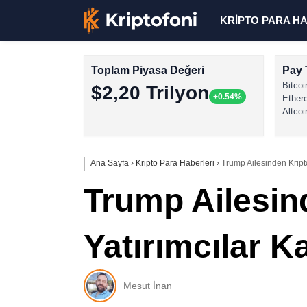
KRİPTO PARA H
Toplam Piyasa Değeri
Pay 
Bitcoi
$2,20 Trilyon
+0.54%
Ether
Altcoi
Ana Sayfa
›
Kripto Para Haberleri
›
Trump Ailesinden Kripto
Trump Ailesin
Yatırımcılar K
Mesut İnan