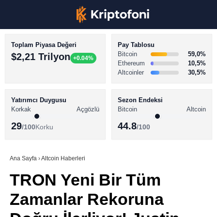
Toplam Piyasa Değeri
Pay Tablosu
Bitcoin
59,0%
$2,21 Trilyon
+0.04%
Ethereum
10,5%
Altcoinler
30,5%
KRİPTO PARA HABERLERİ
Facebook
BİTCOİN HABERLERİ
Yatırımcı Duygusu
Sezon Endeksi
Korkak
Açgözlü
Bitcoin
Altcoin
ALTCOİN HABERLERİ
29
44.8
/100
Korku
/100
AKADEMİ
Instagram
SÖZLÜK
Ana Sayfa
›
Altcoin Haberleri
TRON Yeni Bir Tüm
Youtube
Zamanlar Rekoruna
TikTok