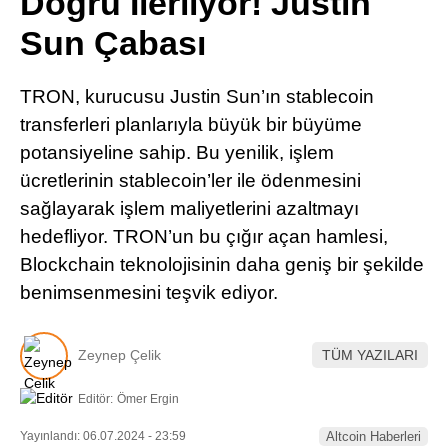
Doğru İlerliyor! Justin
Pinterest
Sun Çabası
LinkedIn
TRON, kurucusu Justin Sun’ın stablecoin
transferleri planlarıyla büyük bir büyüme
Telegram
potansiyeline sahip. Bu yenilik, işlem
ücretlerinin stablecoin’ler ile ödenmesini
sağlayarak işlem maliyetlerini azaltmayı
hedefliyor. TRON’un bu çığır açan hamlesi,
Blockchain teknolojisinin daha geniş bir şekilde
benimsenmesini teşvik ediyor.
Zeynep Çelik
TÜM YAZILARI
Editör:
Ömer Ergin
Yayınlandı: 06.07.2024 - 23:59
Altcoin Haberleri