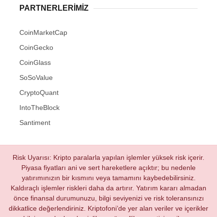
PARTNERLERIMIZ
CoinMarketCap
CoinGecko
CoinGlass
SoSoValue
CryptoQuant
IntoTheBlock
Santiment
Risk Uyarısı: Kripto paralarla yapılan işlemler yüksek risk içerir.
Piyasa fiyatları ani ve sert hareketlere açıktır; bu nedenle
yatırımınızın bir kısmını veya tamamını kaybedebilirsiniz.
Kaldıraçlı işlemler riskleri daha da artırır. Yatırım kararı almadan
önce finansal durumunuzu, bilgi seviyenizi ve risk toleransınızı
dikkatlice değerlendiriniz. Kriptofoni’de yer alan veriler ve içerikler