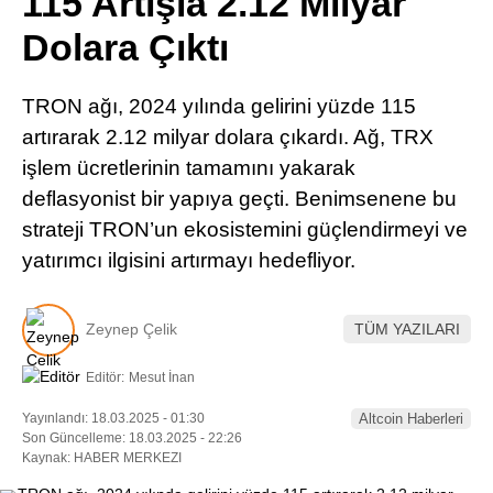
115 Artışla 2.12 Milyar
Pinterest
Dolara Çıktı
LinkedIn
TRON ağı, 2024 yılında gelirini yüzde 115
artırarak 2.12 milyar dolara çıkardı.​ Ağ, TRX
Telegram
işlem ücretlerinin tamamını yakarak
deflasyonist bir yapıya geçti.​ Benimsenene bu
strateji TRON’un ekosistemini güçlendirmeyi ve
yatırımcı ilgisini artırmayı hedefliyor.​
Zeynep Çelik
TÜM YAZILARI
Editör:
Mesut İnan
Yayınlandı: 18.03.2025 - 01:30
Altcoin Haberleri
Son Güncelleme: 18.03.2025 - 22:26
Kaynak: HABER MERKEZI