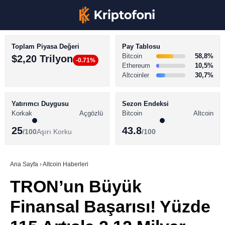
Toplam Piyasa Değeri
Pay Tablosu
Bitcoin
58,8%
$2,20 Trilyon
-0.71%
Ethereum
10,5%
Altcoinler
30,7%
KRİPTO PARA HABERLERİ
Facebook
BİTCOİN HABERLERİ
Yatırımcı Duygusu
Sezon Endeksi
Korkak
Açgözlü
Bitcoin
Altcoin
ALTCOİN HABERLERİ
25
43.8
/100
Aşırı Korku
/100
AKADEMİ
Instagram
SÖZLÜK
Ana Sayfa
›
Altcoin Haberleri
TRON’un Büyük
Youtube
Finansal Başarısı! Yüzde
TikTok