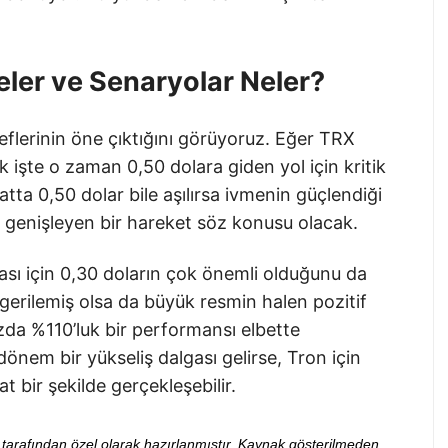
eler ve Senaryolar Neler?
flerinin öne çıktığını görüyoruz. Eğer TRX
ek işte o zaman 0,50 dolara giden yol için kritik
Hatta 0,50 dolar bile aşılırsa ivmenin güçlendiği
 genişleyen bir hareket söz konusu olacak.
sı için 0,30 doların çok önemli olduğunu da
gerilemiş olsa da büyük resmin halen pozitif
zda %110’luk bir performansı elbette
nem bir yükseliş dalgası gelirse, Tron için
t bir şekilde gerçekleşebilir.
ibi tarafından özel olarak hazırlanmıştır. Kaynak gösterilmeden