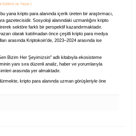
ik Editörü ve Yazar
)
bu yana kripto para alanında içerik üreten bir araştırmacı,
a gazetecisidir. Sosyoloji alanındaki uzmanlığını kripto
irerek sektöre farklı bir perspektif kazandırmaktadır.
 yazarı olarak katılmadan önce çeşitli kripto para medya
lları arasında Kriptokoin’de, 2023–2024 arasında ise
 Sen Bizim Her Şeyimizsin” adlı kitabıyla ekosisteme
iminin yanı sıra düzenli analiz, haber ve yorumlarıyla
isimleri arasında yer almaktadır.
sürdürmekte, kripto para alanında uzman görüşleriyle öne