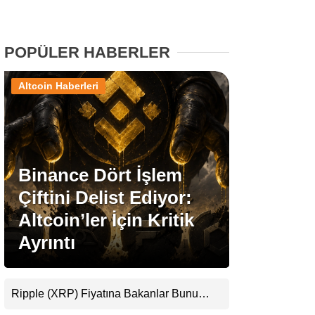
Stablecoin Haberleri
POPÜLER HABERLER
Altcoin Haberleri
Facebook
Binance Dört İşlem
Instagram
Çiftini Delist Ediyor:
Youtube
Altcoin’ler İçin Kritik
Ayrıntı
TikTok
Pinterest
Ripple (XRP) Fiyatına Bakanlar Bunu
Kaçırıyor: Evernorth’tan Dikkat Çeken