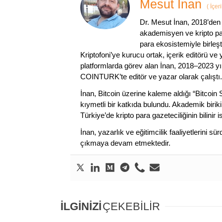
Mesut İnan
(
İçer
Dr. Mesut İnan, 2018’den 
akademisyen ve kripto par
para ekosistemiyle birleşt
Kriptofoni’ye kurucu ortak, içerik editörü ve
platformlarda görev alan İnan, 2018–2023 yı
COINTURK’te editör ve yazar olarak çalıştı.
İnan, Bitcoin üzerine kaleme aldığı “Bitcoin
kıymetli bir katkıda bulundu. Akademik birik
Türkiye’de kripto para gazeteciliğinin bilinir 
İnan, yazarlık ve eğitimcilik faaliyetlerini 
çıkmaya devam etmektedir.
İLGİNİZİ
ÇEKEBİLİR