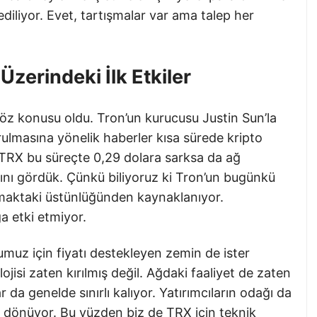
iliyor. Evet, tartışmalar var ama talep her
Üzerindeki İlk Etkiler
söz konusu oldu. Tron’un kurucusu Justin Sun’la
urulmasına yönelik haberler kısa sürede kripto
 TRX bu süreçte 0,29 dolara sarksa da ağ
ını gördük. Çünkü biliyoruz ki Tron’un bugünkü
ımaktaki üstünlüğünden kaynaklanıyor.
a etki etmiyor.
umuz için fiyatı destekleyen zemin de ister
jisi zaten kırılmış değil. Ağdaki faaliyet de zaten
 da genelde sınırlı kalıyor. Yatırımcıların odağı da
z dönüyor. Bu yüzden biz de TRX için teknik