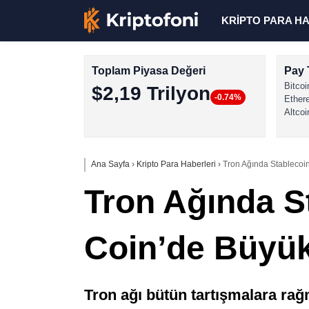
KRİPTO PARA H
Toplam Piyasa Değeri
Pay 
Bitcoi
$2,19 Trilyon
-0.74%
Ether
Altcoi
Ana Sayfa
›
Kripto Para Haberleri
›
Tron Ağında Stablecoi
Tron Ağında S
Coin’de Büyü
Tron ağı bütün tartışmalara rağ