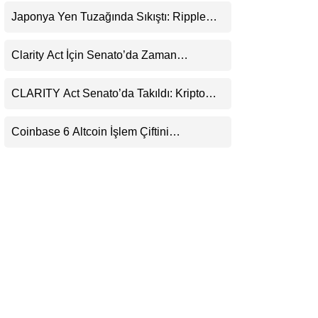
Uyarı
LinkedIn
Japonya Yen Tuzağında Sıkıştı: Ripple
(XRP) Üçüncü Yol Olabilir mi?
Telegram
Clarity Act İçin Senato’da Zaman
Daralıyor
CLARITY Act Senato’da Takıldı: Kripto
Para Piyasası 2027’yi Fiyatlıyor
Coinbase 6 Altcoin İşlem Çiftini
Durduracak