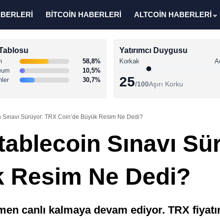
ABERLERİ
BİTCOİN HABERLERİ
ALTCOİN HABERLERİ
Tablosu
Yatırımcı Duygusu
n
58,8%
Korkak
A
eum
10,5%
25
nler
30,7%
/100
Aşırı Korku
n Sınavı Sürüyor: TRX Coin’de Büyük Resim Ne Dedi?
tablecoin Sınavı Sü
k Resim Ne Dedi?
men canlı kalmaya devam ediyor. TRX fiyatını