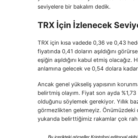
seviyelere bir bakalım dedik.
TRX İçin İzlenecek Seviy
TRX için kısa vadede 0,36 ve 0,43 hede
fiyatında 0,41 doların aşıldığını görürs
eşiğin aşıldığını kabul etmiş olacağız. 
anlamına gelecek ve 0,54 dolara kadar
Ancak genel yükseliş yapısının korunma
belirtmiş olayım. Fiyat son ayda %1,73 
olduğunu söylemek gerekiyor. Yıllık ba
görmezlikten gelemeyiz. Önümüzdeki dö
yukarıda belirttiğimiz rakamlar çok raha
Bu içerikteki görseller Kriptofoni editoryal ek