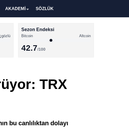
AKADEMİ
SÖZLÜK
Sezon Endeksi
çgözlü
Bitcoin
Altcoin
42.7
/100
Kripto Para Haberleri
Bitcoin Haberleri
rüyor: TRX
Altcoin Haberleri
Ethereum Haberleri
Solana Haberleri
XRP Haberleri
n bu canlılıktan dolayı
Memecoin Haberleri