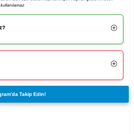
kullanılamaz.
z?
legram'da Takip Edin!