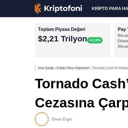
KRİPTO PARA H
Toplam Piyasa Değeri
Pay 
Bitcoi
$2,21 Trilyon
+0.18%
Ether
Altcoi
Ana Sayfa
›
Kripto Para Haberleri
›
Tornado Cash’in Arkasın
Tornado Cash’i
Cezasına Çarpt
Ömer Ergin