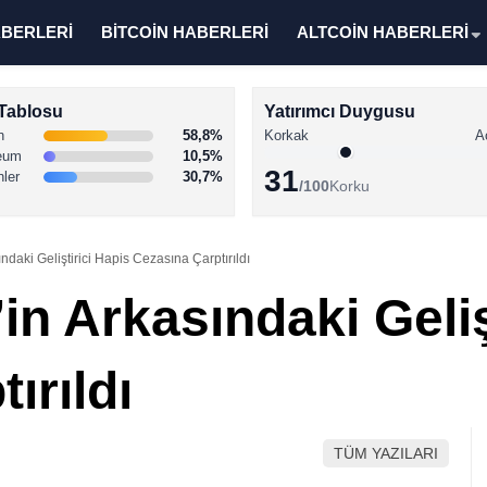
ABERLERİ
BİTCOİN HABERLERİ
ALTCOİN HABERLERİ
Tablosu
Yatırımcı Duygusu
n
58,8%
Korkak
A
eum
10,5%
31
nler
30,7%
/100
Korku
daki Geliştirici Hapis Cezasına Çarptırıldı
n Arkasındaki Geliş
ırıldı
TÜM YAZILARI