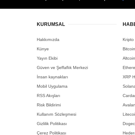
KURUMSAL
HAB
Hakkımızda
Kripto
Künye
Bitcoi
Yayın Ekibi
Altcoi
Güven ve Şeffaflık Merkezi
Ether
İnsan kaynakları
XRP H
Mobil Uygulama
Solana
RSS Akışları
Carda
Risk Bildirimi
Avalan
Kullanım Sözleşmesi
Liteco
Gizlilik Politikası
Dogeco
Çerez Politikası
Hedera