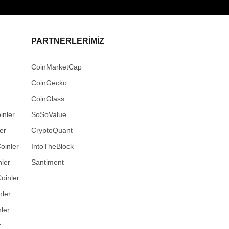
PARTNERLERIMIZ
CoinMarketCap
CoinGecko
CoinGlass
inler
SoSoValue
er
CryptoQuant
oinler
IntoTheBlock
ler
Santiment
oinler
nler
ler
r