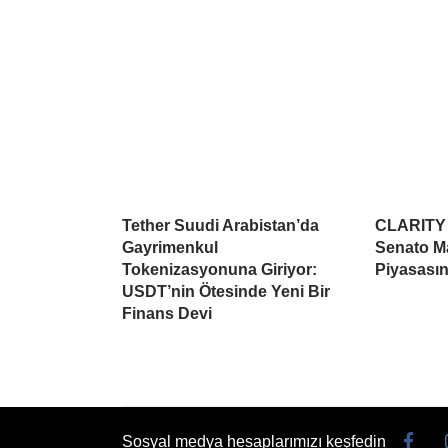
Tether Suudi Arabistan’da
CLARITY A
Gayrimenkul
Senato Ma
Tokenizasyonuna Giriyor:
Piyasasın
USDT’nin Ötesinde Yeni Bir
Finans Devi
Sosyal medya hesaplarımızı keşfedin