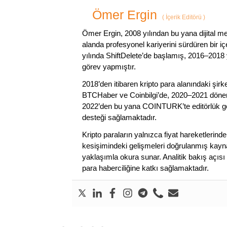
Ömer Ergin
(
İçerik Editörü
)
Ömer Ergin, 2008 yılından bu yana dijital me
alanda profesyonel kariyerini sürdüren bir iç
yılında ShiftDelete’de başlamış, 2016–2018 y
görev yapmıştır.
2018’den itibaren kripto para alanındaki şi
BTCHaber ve Coinbilgi’de, 2020–2021 dönemi
2022’den bu yana COINTURK’te editörlük gör
desteği sağlamaktadır.
Kripto paraların yalnızca fiyat hareketlerind
kesişimindeki gelişmeleri doğrulanmış kayna
yaklaşımla okura sunar. Analitik bakış açısı 
para haberciliğine katkı sağlamaktadır.