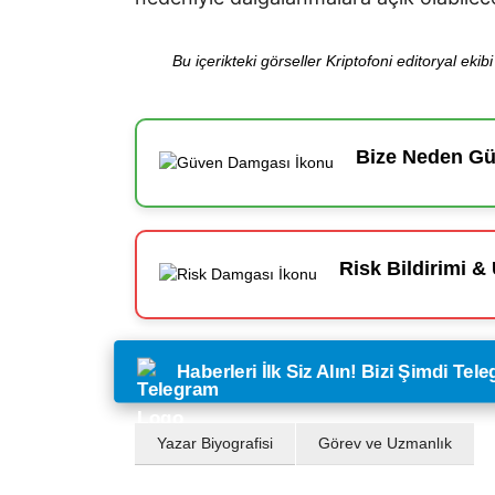
Bu içerikteki görseller Kriptofoni editoryal ek
Bize Neden Güv
Risk Bildirimi & 
Haberleri İlk Siz Alın! Bizi Şimdi Te
Yazar Biyografisi
Görev ve Uzmanlık