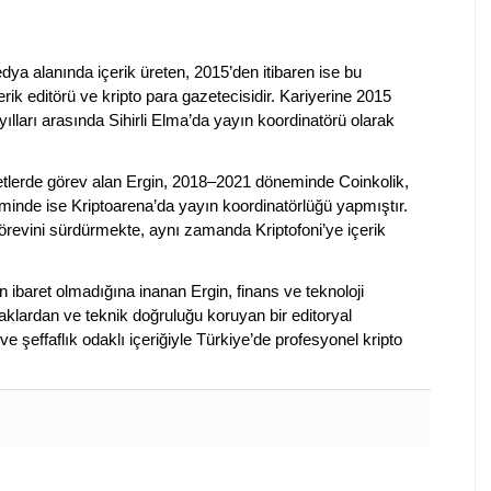
dya alanında içerik üreten, 2015’den itibaren ise bu
erik editörü ve kripto para gazetecisidir. Kariyerine 2015
ılları arasında Sihirli Elma’da yayın koordinatörü olarak
rketlerde görev alan Ergin, 2018–2021 döneminde Coinkolik,
nde ise Kriptoarena’da yayın koordinatörlüğü yapmıştır.
evini sürdürmekte, aynı zamanda Kriptofoni’ye içerik
en ibaret olmadığına inanan Ergin, finans ve teknoloji
klardan ve teknik doğruluğu koruyan bir editoryal
ve şeffaflık odaklı içeriğiyle Türkiye’de profesyonel kripto