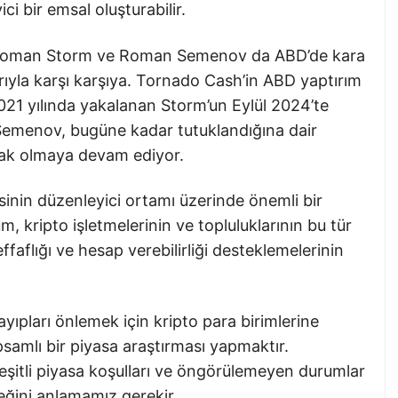
ci bir emsal oluşturabilir.
isi Roman Storm ve Roman Semenov da ABD’de kara
arıyla karşı karşıya. Tornado Cash’in ABD yaptırım
2021 yılında yakalanan Storm’un Eylül 2024’te
Semenov, bugüne kadar tutuklandığına dair
çak olmaya devam ediyor.
sinin düzenleyici ortamı üzerinde önemli bir
, kripto işletmelerinin ve topluluklarının bu tür
ffaflığı ve hesap verebilirliği desteklemelerinin
kayıpları önlemek için kripto para birimlerine
mlı bir piyasa araştırması yapmaktır.
 çeşitli piyasa koşulları ve öngörülemeyen durumlar
eğini anlamamız gerekir.