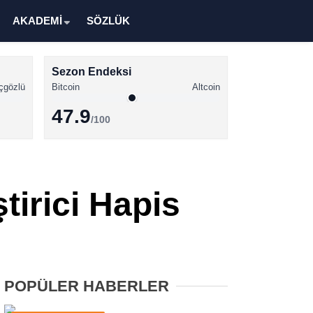
AKADEMİ
SÖZLÜK
Sezon Endeksi
çgözlü
Bitcoin
Altcoin
47.9
/100
Kripto Para Haberleri
Bitcoin Haberleri
tirici Hapis
Altcoin Haberleri
Ethereum Haberleri
Solana Haberleri
POPÜLER HABERLER
XRP Haberleri
Memecoin Haberleri