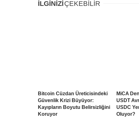
İLGİNİZİ
ÇEKEBİLİR
Bitcoin Cüzdan Üreticisindeki
MiCA Deng
Güvenlik Krizi Büyüyor:
USDT Avr
Kayıpların Boyutu Belirsizliğini
USDC Yen
Koruyor
Oluyor?