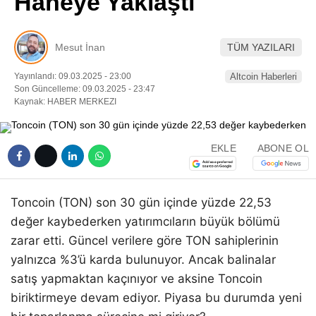
Haneye Yaklaştı
Pinterest
Mesut İnan
TÜM YAZILARI
LinkedIn
Yayınlandı: 09.03.2025 - 23:00
Altcoin Haberleri
Son Güncelleme: 09.03.2025 - 23:47
Telegram
Kaynak: HABER MERKEZI
EKLE
ABONE OL
Toncoin (TON) son 30 gün içinde yüzde 22,53
değer kaybederken yatırımcıların büyük bölümü
zarar etti. Güncel verilere göre TON sahiplerinin
yalnızca %3’ü karda bulunuyor. Ancak balinalar
satış yapmaktan kaçınıyor ve aksine Toncoin
biriktirmeye devam ediyor. Piyasa bu durumda yeni