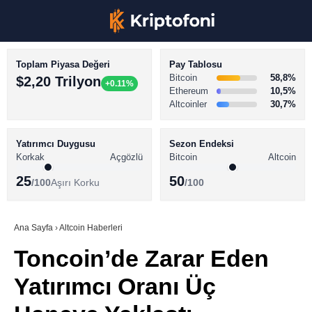
Toplam Piyasa Değeri
Pay Tablosu
Bitcoin
58,8%
$2,20 Trilyon
+0.11%
Ethereum
10,5%
Altcoinler
30,7%
KRİPTO PARA HABERLERİ
Facebook
BİTCOİN HABERLERİ
Yatırımcı Duygusu
Sezon Endeksi
Korkak
Açgözlü
Bitcoin
Altcoin
ALTCOİN HABERLERİ
25
50
/100
Aşırı Korku
/100
AKADEMİ
Instagram
SÖZLÜK
Ana Sayfa
›
Altcoin Haberleri
Toncoin’de Zarar Eden
Youtube
Yatırımcı Oranı Üç
TikTok