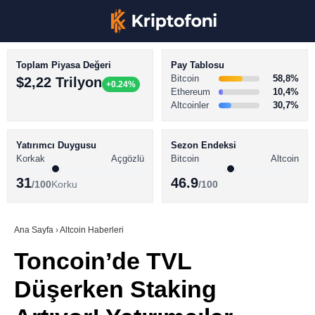
Toplam Piyasa Değeri
Pay Tablosu
Bitcoin
58,8%
$2,22 Trilyon
+0.24%
Ethereum
10,4%
Altcoinler
30,7%
KRİPTO PARA HABERLERİ
Facebook
BİTCOİN HABERLERİ
Yatırımcı Duygusu
Sezon Endeksi
Korkak
Açgözlü
Bitcoin
Altcoin
ALTCOİN HABERLERİ
31
46.9
/100
Korku
/100
AKADEMİ
Instagram
SÖZLÜK
Ana Sayfa
›
Altcoin Haberleri
Toncoin’de TVL
Youtube
Düşerken Staking
TikTok