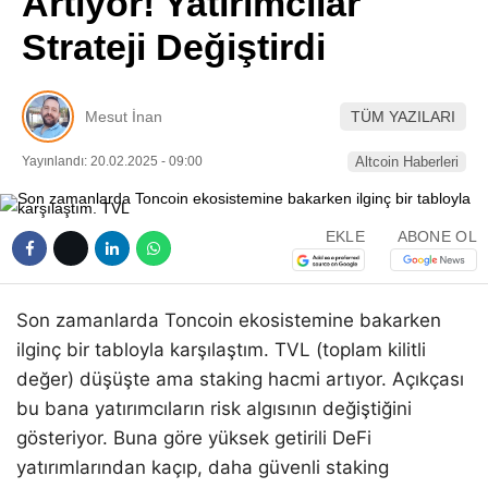
Artıyor! Yatırımcılar
Pinterest
Strateji Değiştirdi
LinkedIn
Mesut İnan
TÜM YAZILARI
Telegram
Yayınlandı: 20.02.2025 - 09:00
Altcoin Haberleri
EKLE
ABONE OL
Son zamanlarda Toncoin ekosistemine bakarken
ilginç bir tabloyla karşılaştım. TVL (toplam kilitli
değer) düşüşte ama staking hacmi artıyor. Açıkçası
bu bana yatırımcıların risk algısının değiştiğini
gösteriyor. Buna göre yüksek getirili DeFi
yatırımlarından kaçıp, daha güvenli staking