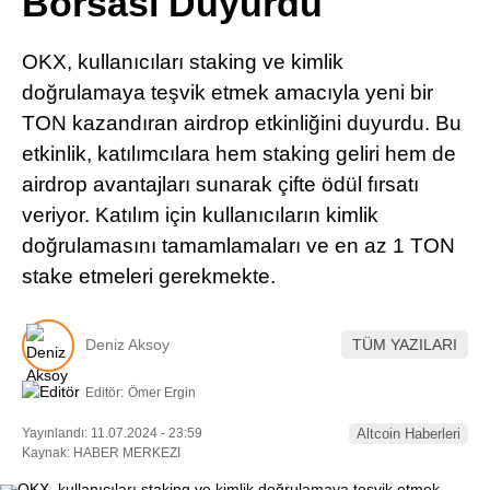
Borsası Duyurdu
Pinterest
OKX, kullanıcıları staking ve kimlik
LinkedIn
doğrulamaya teşvik etmek amacıyla yeni bir
TON kazandıran airdrop etkinliğini duyurdu. Bu
Telegram
etkinlik, katılımcılara hem staking geliri hem de
airdrop avantajları sunarak çifte ödül fırsatı
veriyor. Katılım için kullanıcıların kimlik
doğrulamasını tamamlamaları ve en az 1 TON
stake etmeleri gerekmekte.
Deniz Aksoy
TÜM YAZILARI
Editör:
Ömer Ergin
Yayınlandı: 11.07.2024 - 23:59
Altcoin Haberleri
Kaynak: HABER MERKEZI