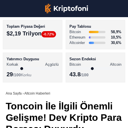
Toplam Piyasa Değeri
Pay Tablosu
Bitcoin
58,9%
$2,19 Trilyon
-0.72%
Ethereum
10,5%
Altcoinler
30,6%
KRİPTO PARA HABERLERİ
Facebook
BİTCOİN HABERLERİ
Yatırımcı Duygusu
Sezon Endeksi
Korkak
Açgözlü
Bitcoin
Altcoin
ALTCOİN HABERLERİ
29
43.8
/100
Korku
/100
AKADEMİ
Instagram
SÖZLÜK
Ana Sayfa
›
Altcoin Haberleri
Toncoin İle İlgili Önemli
Youtube
Gelişme! Dev Kripto Para
TikTok