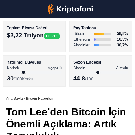
Toplam Piyasa Değeri
Pay Tablosu
Bitcoin
58,8%
$2,22 Trilyon
+0.39%
Ethereum
10,5%
Altcoinler
30,7%
KRİPTO PARA HABERLERİ
Facebook
BİTCOİN HABERLERİ
Yatırımcı Duygusu
Sezon Endeksi
Korkak
Açgözlü
Bitcoin
Altcoin
ALTCOİN HABERLERİ
30
44.8
/100
Korku
/100
AKADEMİ
Instagram
SÖZLÜK
Ana Sayfa
›
Bitcoin Haberleri
Tom Lee’den Bitcoin İçin
Youtube
Önemli Açıklama: Artık
TikTok