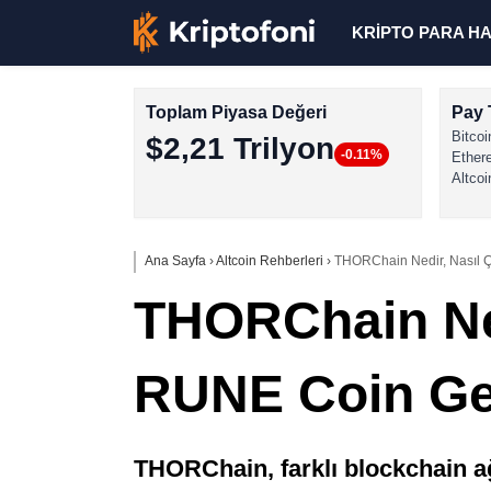
KRİPTO PARA H
Toplam Piyasa Değeri
Pay 
Bitcoi
$2,21 Trilyon
-0.11%
Ether
Altcoi
Ana Sayfa
›
Altcoin Rehberleri
›
THORChain Nedir, Nasıl Ç
THORChain Nedi
RUNE Coin Ge
THORChain, farklı blockchain ağl