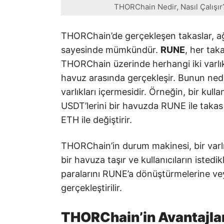
THORChain Nedir, Nasıl Çalışır
THORChain’de gerçekleşen takaslar, ağı
sayesinde mümkündür.
RUNE
, her taka
THORChain üzerinde herhangi iki varlık d
havuz arasında gerçekleşir. Bunun nede
varlıkları içermesidir. Örneğin, bir kul
USDT’lerini bir havuzda RUNE ile taka
ETH ile değiştirir.
THORChain’in durum makinesi, bir varlı
bir havuza taşır ve kullanıcıların istedikl
paralarını RUNE’a dönüştürmelerine v
gerçekleştirilir.
THORChain’in Avantajla