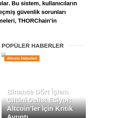
ar. Bu sistem, kullanıcıların
Stablecoin Haberleri
geçmiş güvenlik sorunları
irmeleri, THORChain’in
Facebook
POPÜLER HABERLER
Altcoin Haberleri
Instagram
Youtube
Binance Dört İşlem
TikTok
Çiftini Delist Ediyor:
Altcoin’ler İçin Kritik
Pinterest
Ayrıntı