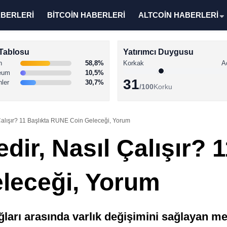
ABERLERİ
BİTCOİN HABERLERİ
ALTCOİN HABERLERİ
Tablosu
Yatırımcı Duygusu
n
58,8%
Korkak
A
eum
10,5%
31
nler
30,7%
/100
Korku
alışır? 11 Başlıkta RUNE Coin Geleceği, Yorum
r, Nasıl Çalışır? 1
leceği, Yorum
arı arasında varlık değişimini sağlayan merk