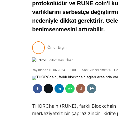
protokolüdür ve RUNE coin’i kul
varlıklarını serbestçe değiştirm
nedeniyle dikkat gerektirir. Ge
benimsenmesini artırabilir.
Ömer Ergin
Editör:
Mesut İnan
Yayınlandı: 10.06.2024 - 03:00
Son Güncelleme: 30.11.2
THORChain (RUNE), farklı Blockchain ağ
merkeziyetsiz bir çapraz zincir likidi