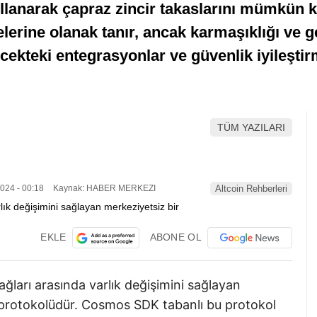
lanarak çapraz zincir takaslarını mümkün kıl
elerine olanak tanır, ancak karmaşıklığı ve 
lecekteki entegrasyonlar ve güvenlik iyileşt
TÜM YAZILARI
024 - 00:18
Kaynak: HABER MERKEZI
Altcoin Rehberleri
EKLE
ABONE OL
ları arasında varlık değişimini sağlayan
te protokolüdür. Cosmos SDK tabanlı bu protokol