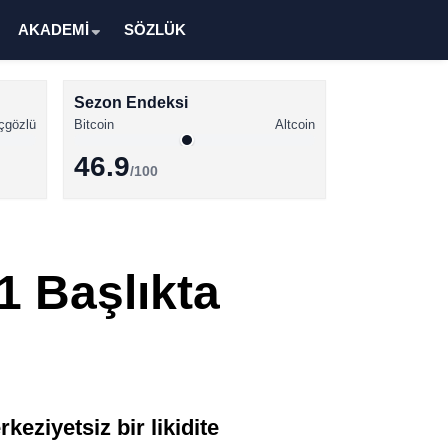
AKADEMİ
SÖZLÜK
Sezon Endeksi
çgözlü
Bitcoin
Altcoin
46.9
/100
Kripto Para Haberleri
Bitcoin Haberleri
1 Başlıkta
Altcoin Haberleri
Ethereum Haberleri
Solana Haberleri
XRP Haberleri
eziyetsiz bir likidite
Memecoin Haberleri