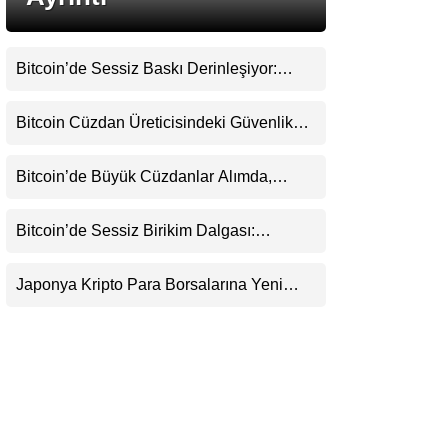
LinkedIn
Bitcoin’de Sessiz Baskı Derinleşiyor:
Telegram
Yatırımcılar Zararda Satıyor, Ancak Panik
Henüz Yok
Bitcoin Cüzdan Üreticisindeki Güvenlik
Krizi Büyüyor: Kayıpların Boyutu
Belirsizliğini Koruyor
Bitcoin’de Büyük Cüzdanlar Alımda,
Küçük Yatırımcı Satışta: Piyasa 70 Bin
Dolar Senaryosuna mı Hazırlanıyor?
Bitcoin’de Sessiz Birikim Dalgası:
Balinalar 1,2 Milyar Dolarlık BTC
Toplarken ETF’lere 750 Milyon Dolar Aktı
Japonya Kripto Para Borsalarına Yeni
Güvenlik Standardı Getiriyor: Anlık Çekim
Dönemi Sona Erebilir