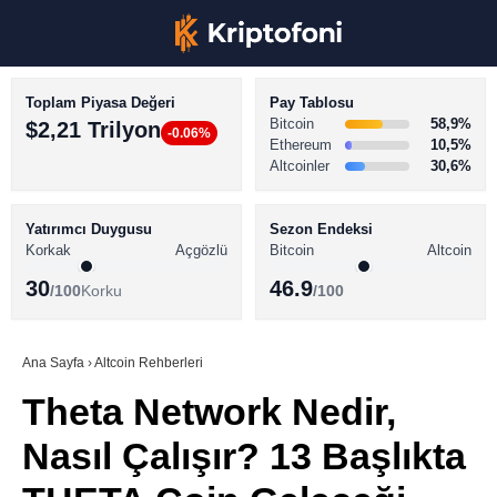
Toplam Piyasa Değeri
Pay Tablosu
Bitcoin
58,9%
$2,21 Trilyon
-0.06%
Ethereum
10,5%
Altcoinler
30,6%
KRİPTO PARA HABERLERİ
Facebook
BİTCOİN HABERLERİ
Yatırımcı Duygusu
Sezon Endeksi
Korkak
Açgözlü
Bitcoin
Altcoin
ALTCOİN HABERLERİ
30
46.9
/100
Korku
/100
AKADEMİ
Instagram
SÖZLÜK
Ana Sayfa
›
Altcoin Rehberleri
Theta Network Nedir,
Youtube
Nasıl Çalışır? 13 Başlıkta
TikTok