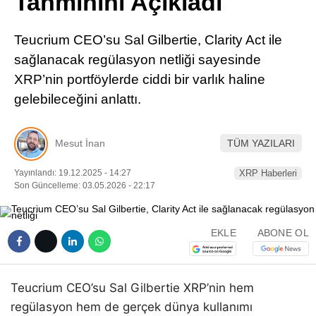
Tahminini Açıkladı
Pinterest
Teucrium CEO’su Sal Gilbertie, Clarity Act ile
LinkedIn
sağlanacak regülasyon netliği sayesinde
XRP’nin portföylerde ciddi bir varlık haline
Telegram
gelebileceğini anlattı.
Mesut İnan
TÜM YAZILARI
Yayınlandı: 19.12.2025 - 14:27
XRP Haberleri
Son Güncelleme: 03.05.2026 - 22:17
EKLE
ABONE OL
Teucrium CEO’su Sal Gilbertie XRP’nin hem
regülasyon hem de gerçek dünya kullanımı