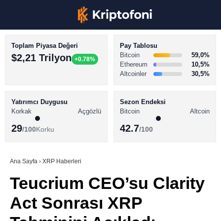
Toplam Piyasa Değeri
Pay Tablosu
Bitcoin
59,0%
$2,21 Trilyon
+0.78%
Ethereum
10,5%
Altcoinler
30,5%
KRİPTO PARA HABERLERİ
Facebook
BİTCOİN HABERLERİ
Yatırımcı Duygusu
Sezon Endeksi
Korkak
Açgözlü
Bitcoin
Altcoin
ALTCOİN HABERLERİ
29
42.7
/100
Korku
/100
AKADEMİ
Instagram
SÖZLÜK
Ana Sayfa
›
XRP Haberleri
Teucrium CEO’su Clarity
Youtube
Act Sonrası XRP
TikTok