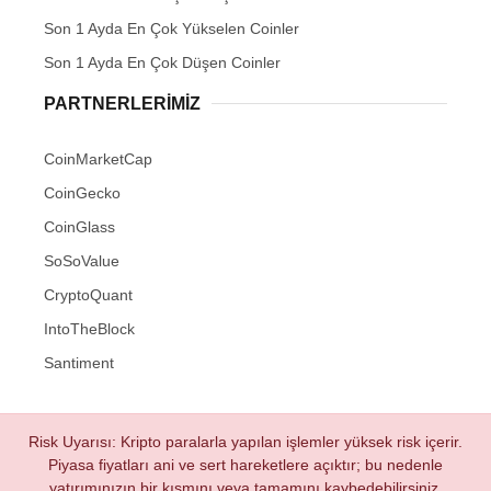
Son 1 Ayda En Çok Yükselen Coinler
Son 1 Ayda En Çok Düşen Coinler
PARTNERLERIMIZ
CoinMarketCap
CoinGecko
CoinGlass
SoSoValue
CryptoQuant
IntoTheBlock
Santiment
Risk Uyarısı: Kripto paralarla yapılan işlemler yüksek risk içerir.
Piyasa fiyatları ani ve sert hareketlere açıktır; bu nedenle
yatırımınızın bir kısmını veya tamamını kaybedebilirsiniz.