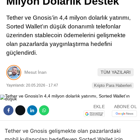
Milyon Dolarlık Destek
Pinterest
Tether ve Gnosis’in 4,4 milyon dolarlık yatırımı,
LinkedIn
Sorted Wallet’ın düşük donanımlı telefonlar
üzerinden stablecoin ödemelerini gelişmekte
Telegram
olan pazarlarda yaygınlaştırma hedefini
güçlendirdi.
Mesut İnan
TÜM YAZILARI
Yayınlandı: 20.05.2026 - 17:47
Kripto Para Haberleri
EKLE
ABONE OL
Tether ve Gnosis gelişmekte olan pazarlardaki
mobil kullanıcıları hedefleyen Sorted Wallet için