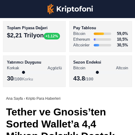
Toplam Piyasa Değeri
Pay Tablosu
Bitcoin
59,0%
$2,21 Trilyon
+1.12%
Ethereum
10,5%
Altcoinler
30,5%
KRİPTO PARA HABERLERİ
Facebook
BİTCOİN HABERLERİ
Yatırımcı Duygusu
Sezon Endeksi
Korkak
Açgözlü
Bitcoin
Altcoin
ALTCOİN HABERLERİ
30
43.8
/100
Korku
/100
AKADEMİ
Instagram
SÖZLÜK
Ana Sayfa
›
Kripto Para Haberleri
Tether ve Gnosis’ten
Youtube
Sorted Wallet’a 4,4
TikTok