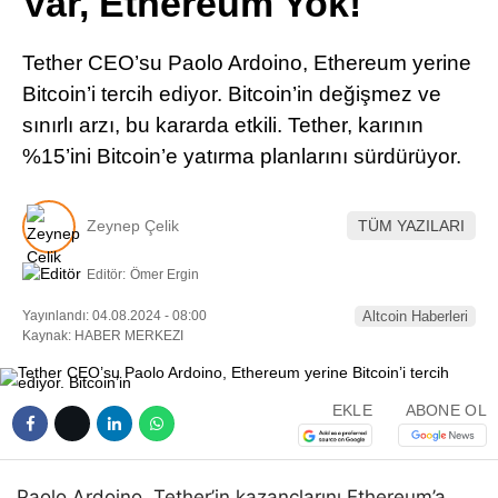
Var, Ethereum Yok!
Pinterest
Tether CEO’su Paolo Ardoino, Ethereum yerine
LinkedIn
Bitcoin’i tercih ediyor. Bitcoin’in değişmez ve
sınırlı arzı, bu kararda etkili. Tether, karının
Telegram
%15’ini Bitcoin’e yatırma planlarını sürdürüyor.
Zeynep Çelik
TÜM YAZILARI
Editör:
Ömer Ergin
Yayınlandı: 04.08.2024 - 08:00
Altcoin Haberleri
Kaynak: HABER MERKEZI
EKLE
ABONE OL
Paolo Ardoino, Tether’in kazançlarını Ethereum’a