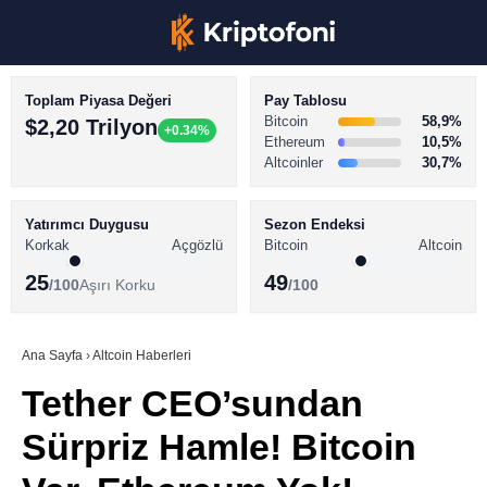
Toplam Piyasa Değeri
Pay Tablosu
Bitcoin
58,9%
$2,20 Trilyon
+0.34%
Ethereum
10,5%
Altcoinler
30,7%
KRİPTO PARA HABERLERİ
Facebook
BİTCOİN HABERLERİ
Yatırımcı Duygusu
Sezon Endeksi
Korkak
Açgözlü
Bitcoin
Altcoin
ALTCOİN HABERLERİ
25
49
/100
Aşırı Korku
/100
AKADEMİ
Instagram
SÖZLÜK
Ana Sayfa
›
Altcoin Haberleri
Tether CEO’sundan
Youtube
Sürpriz Hamle! Bitcoin
TikTok