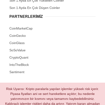
Son 1 Ayda En Çok Yükselen Coinler
Son 1 Ayda En Çok Düşen Coinler
PARTNERLERIMIZ
CoinMarketCap
CoinGecko
CoinGlass
SoSoValue
CryptoQuant
IntoTheBlock
Santiment
Risk Uyarısı: Kripto paralarla yapılan işlemler yüksek risk içerir.
Piyasa fiyatları ani ve sert hareketlere açıktır; bu nedenle
yatırımınızın bir kısmını veya tamamını kaybedebilirsiniz.
Kaldıraçlı işlemler riskleri daha da artırır. Yatırım kararı almadan