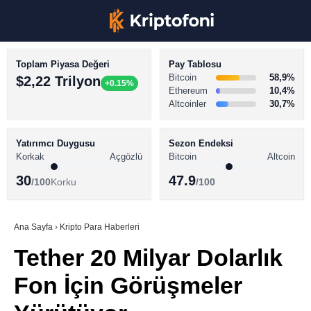
Toplam Piyasa Değeri
Pay Tablosu
Bitcoin
58,9%
$2,22 Trilyon
+0.15%
Ethereum
10,4%
Altcoinler
30,7%
KRİPTO PARA HABERLERİ
Facebook
BİTCOİN HABERLERİ
Yatırımcı Duygusu
Sezon Endeksi
Korkak
Açgözlü
Bitcoin
Altcoin
ALTCOİN HABERLERİ
30
47.9
/100
Korku
/100
AKADEMİ
Instagram
SÖZLÜK
Ana Sayfa
›
Kripto Para Haberleri
Tether 20 Milyar Dolarlık
Youtube
Fon İçin Görüşmeler
TikTok