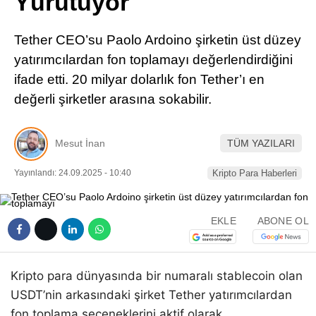
Yürütüyor
Pinterest
Tether CEO’su Paolo Ardoino şirketin üst düzey
LinkedIn
yatırımcılardan fon toplamayı değerlendirdiğini
ifade etti. 20 milyar dolarlık fon Tether’ı en
Telegram
değerli şirketler arasına sokabilir.
Mesut İnan
TÜM YAZILARI
Yayınlandı: 24.09.2025 - 10:40
Kripto Para Haberleri
EKLE
ABONE OL
Kripto para dünyasında bir numaralı stablecoin olan
USDT’nin arkasındaki şirket Tether yatırımcılardan
fon toplama seçeneklerini aktif olarak