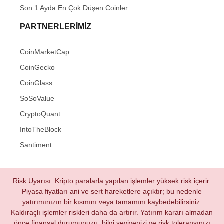
Son 1 Ayda En Çok Düşen Coinler
PARTNERLERIMIZ
CoinMarketCap
CoinGecko
CoinGlass
SoSoValue
CryptoQuant
IntoTheBlock
Santiment
Risk Uyarısı: Kripto paralarla yapılan işlemler yüksek risk içerir.
Piyasa fiyatları ani ve sert hareketlere açıktır; bu nedenle
yatırımınızın bir kısmını veya tamamını kaybedebilirsiniz.
Kaldıraçlı işlemler riskleri daha da artırır. Yatırım kararı almadan
önce finansal durumunuzu, bilgi seviyenizi ve risk toleransınızı