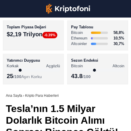
Toplam Piyasa Değeri
Pay Tablosu
Bitcoin
58,8%
$2,19 Trilyon
-0.39%
Ethereum
10,5%
Altcoinler
30,7%
KRİPTO PARA HABERLERİ
Facebook
BİTCOİN HABERLERİ
Yatırımcı Duygusu
Sezon Endeksi
Korkak
Açgözlü
Bitcoin
Altcoin
ALTCOİN HABERLERİ
25
43.8
/100
Aşırı Korku
/100
AKADEMİ
Instagram
SÖZLÜK
Ana Sayfa
›
Kripto Para Haberleri
Tesla’nın 1.5 Milyar
Youtube
Dolarlık Bitcoin Alımı
TikTok