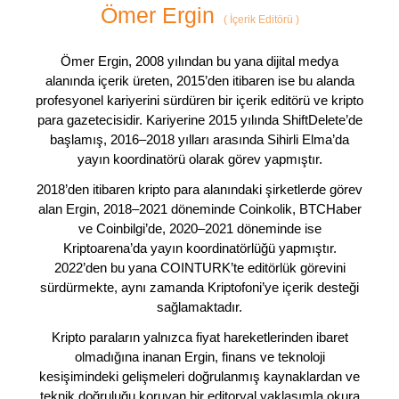
Ömer Ergin
(
İçerik Editörü
)
Ömer Ergin, 2008 yılından bu yana dijital medya
alanında içerik üreten, 2015’den itibaren ise bu alanda
profesyonel kariyerini sürdüren bir içerik editörü ve kripto
para gazetecisidir. Kariyerine 2015 yılında ShiftDelete’de
başlamış, 2016–2018 yılları arasında Sihirli Elma’da
yayın koordinatörü olarak görev yapmıştır.
2018’den itibaren kripto para alanındaki şirketlerde görev
alan Ergin, 2018–2021 döneminde Coinkolik, BTCHaber
ve Coinbilgi’de, 2020–2021 döneminde ise
Kriptoarena’da yayın koordinatörlüğü yapmıştır.
2022’den bu yana COINTURK’te editörlük görevini
sürdürmekte, aynı zamanda Kriptofoni’ye içerik desteği
sağlamaktadır.
Kripto paraların yalnızca fiyat hareketlerinden ibaret
olmadığına inanan Ergin, finans ve teknoloji
kesişimindeki gelişmeleri doğrulanmış kaynaklardan ve
teknik doğruluğu koruyan bir editoryal yaklaşımla okura