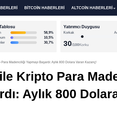
ABERLERİ
BİTCOİN HABERLERİ
ALTCOİN HABERLERİ
Tablosu
Yatırımcı Duygusu
n
58,9%
Korkak
A
eum
10,5%
30
nler
30,7%
/100
Korku
to Para Madenciliği Yapmayı Başardı: Aylık 800 Dolara Varan Kazanç!
ile Kripto Para Made
dı: Aylık 800 Dolar