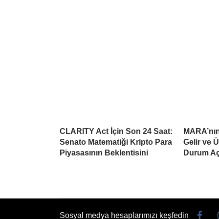
CLARITY Act İçin Son 24 Saat:
MARA’nın 
Senato Matematiği Kripto Para
Gelir ve 
Piyasasının Beklentisini
Durum Aç
Sosyal medya hesaplarımızı keşfedin