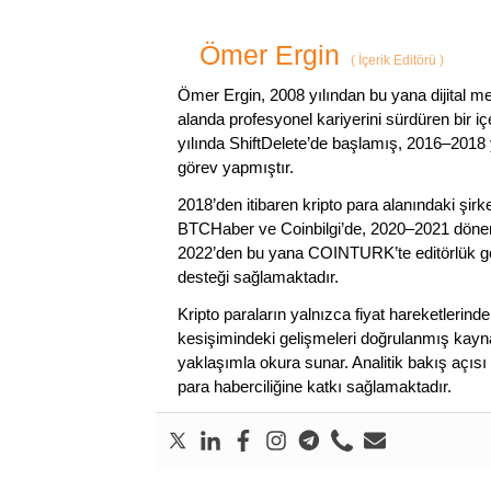
Ömer Ergin
(
İçerik Editörü
)
Ömer Ergin, 2008 yılından bu yana dijital me
alanda profesyonel kariyerini sürdüren bir iç
yılında ShiftDelete’de başlamış, 2016–2018 y
görev yapmıştır.
2018’den itibaren kripto para alanındaki şi
BTCHaber ve Coinbilgi’de, 2020–2021 dönemi
2022’den bu yana COINTURK’te editörlük gör
desteği sağlamaktadır.
Kripto paraların yalnızca fiyat hareketlerind
kesişimindeki gelişmeleri doğrulanmış kayna
yaklaşımla okura sunar. Analitik bakış açısı 
para haberciliğine katkı sağlamaktadır.