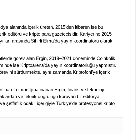
dya alanında içerik üreten, 2015’den itibaren ise bu
erik editörü ve kripto para gazetecisidir. Kariyerine 2015
ılları arasında Sihirli Elma’da yayın koordinatörü olarak
rketlerde görev alan Ergin, 2018–2021 döneminde Coinkolik,
nde ise Kriptoarena’da yayın koordinatörlüğü yapmıştır.
evini sürdürmekte, aynı zamanda Kriptofoni’ye içerik
en ibaret olmadığına inanan Ergin, finans ve teknoloji
klardan ve teknik doğruluğu koruyan bir editoryal
ve şeffaflık odaklı içeriğiyle Türkiye’de profesyonel kripto