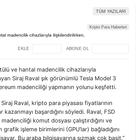
TÜM YAZILARI
Kripto Para Haberleri
EKLE
ABONE OL
tülü ve hantal madencilik cihazlarıyla
aşayan Siraj Raval şık görünümlü Tesla Model 3
thereum madenciliği yapmanın yolunu keşfetti.
raj Raval, kripto para piyasası fiyatlarının
r kazanmayı başardığını söyledi. Raval, FSD
a madenciliği komut dosyası çalıştırdığını ve
rafik işleme birimlerini (GPU’lar) bağladığını
gisayar. Bu araba bilgisayarına sızmak çok basit.”