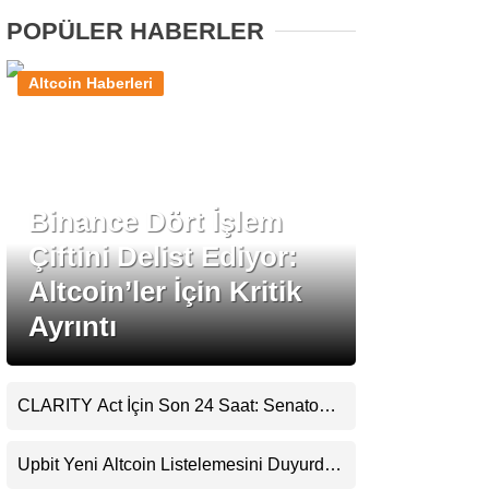
POPÜLER HABERLER
Stablecoin Haberleri
Altcoin Haberleri
Facebook
Binance Dört İşlem
Çiftini Delist Ediyor:
Instagram
Altcoin’ler İçin Kritik
Ayrıntı
Youtube
TikTok
CLARITY Act İçin Son 24 Saat: Senato
Matematiği Kripto Para Piyasasının
Pinterest
Beklentisini Bozabilir
Upbit Yeni Altcoin Listelemesini Duyurdu: