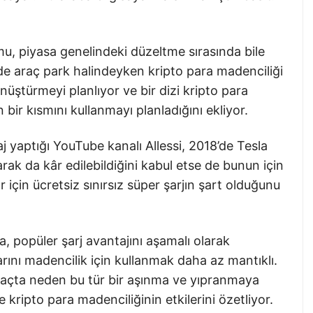
mu, piyasa genelindeki düzeltme sırasında bile
e araç park halindeyken kripto para madenciliği
üştürmeyi planlıyor ve bir dizi kripto para
bir kısmını kullanmayı planladığını ekliyor.
j yaptığı YouTube kanalı Allessi, 2018’de Tesla
rak da kâr edilebildiğini kabul etse de bunun için
 için ücretsiz sınırsız süper şarjın şart olduğunu
la, popüler şarj avantajını aşamalı olarak
arını madencilik için kullanmak daha az mantıklı.
r araçta neden bu tür bir aşınma ve yıpranmaya
e kripto para madenciliğinin etkilerini özetliyor.