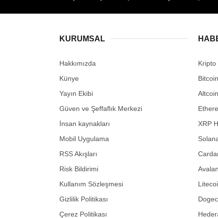
KURUMSAL
HAB
Hakkımızda
Kripto
Künye
Bitcoi
Yayın Ekibi
Altcoi
Güven ve Şeffaflık Merkezi
Ether
İnsan kaynakları
XRP H
Mobil Uygulama
Solana
RSS Akışları
Carda
Risk Bildirimi
Avalan
Kullanım Sözleşmesi
Liteco
Gizlilik Politikası
Dogeco
Çerez Politikası
Hedera