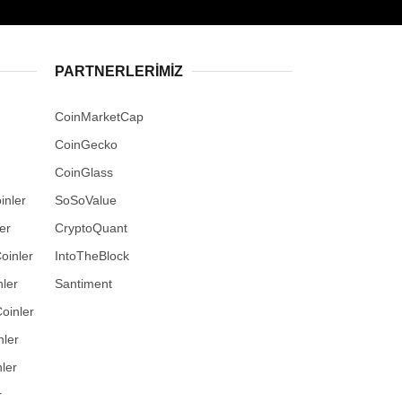
PARTNERLERIMIZ
CoinMarketCap
CoinGecko
CoinGlass
inler
SoSoValue
er
CryptoQuant
oinler
IntoTheBlock
ler
Santiment
oinler
nler
ler
r