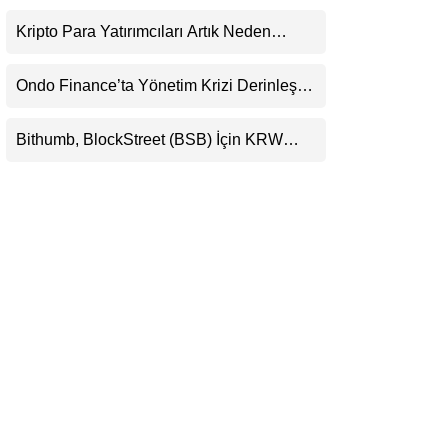
KRW, BTC ve USDT Paritelerinde İşlem
LinkedIn
Görecek
Kripto Para Yatırımcıları Artık Neden
Evlerinde Hedef Alınıyor?
Telegram
Ondo Finance’ta Yönetim Krizi Derinleşti:
Milyarlarca Dolarlık Tokenizasyon Devinin
Kontrolü Mahkemeye Taşındı
Bithumb, BlockStreet (BSB) İçin KRW
İşlem Çifti Desteği Duyurdu