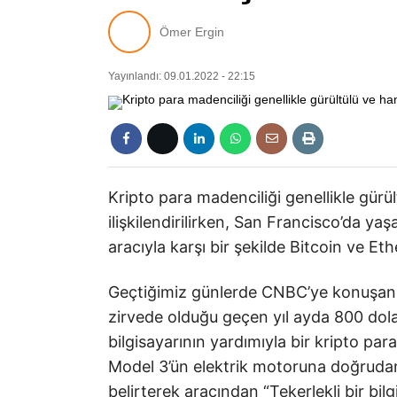
Ömer Ergin
Yayınlandı: 09.01.2022 - 22:15
Kripto para madenciliği genellikle gürül
ilişkilendirilirken, San Francisco’da y
aracıyla karşı bir şekilde Bitcoin ve E
Geçtiğimiz günlerde CNBC’ye konuşan Si
zirvede olduğu geçen yıl ayda 800 dola
bilgisayarının yardımıyla bir kripto par
Model 3’ün elektrik motoruna doğrudan g
belirterek aracından “Tekerlekli bir bil