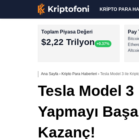
KRİPTO PARA H
Toplam Piyasa Değeri
Pay 
Bitcoi
$2,22 Trilyon
+0.37%
Ether
Altcoi
Ana Sayfa
›
Kripto Para Haberleri
›
Tesla Model 3 ile Krip
Tesla Model 3 
Yapmayı Başar
Kazanç!