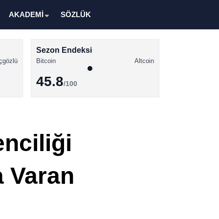
AKADEMİ
SÖZLÜK
Sezon Endeksi
çgözlü
Bitcoin
Altcoin
45.8
/100
Kripto Para Haberleri
Bitcoin Haberleri
nciliği
Altcoin Haberleri
Ethereum Haberleri
a Varan
Solana Haberleri
XRP Haberleri
Memecoin Haberleri