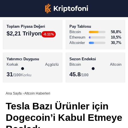
Toplam Piyasa Değeri
Pay Tablosu
Bitcoin
58,8%
$2,21 Trilyon
-0.11%
Ethereum
10,5%
Altcoinler
30,7%
KRİPTO PARA HABERLERİ
Facebook
BİTCOİN HABERLERİ
Yatırımcı Duygusu
Sezon Endeksi
Korkak
Açgözlü
Bitcoin
Altcoin
ALTCOİN HABERLERİ
31
45.8
/100
Korku
/100
AKADEMİ
Instagram
SÖZLÜK
Ana Sayfa
›
Altcoin Haberleri
Tesla Bazı Ürünler için
Youtube
Dogecoin’i Kabul Etmeye
TikTok