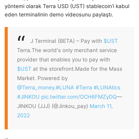
yöntemi olarak Terra USD (UST) stablecoin’i kabul
eden terminalinin demo videosunu paylaştı.
J Terminal (BETA) – Pay with
$UST
Terra.
The world's only merchant service
provider that enables you to pay with
$UST
at the storefront.
Made for the Mass
Market. Powered by
@Terra_money
.
#LUNA
#Terra
#LUNAtics
#JINKOU
pic.twitter.com/OCH6FMZyDQ
—
JINKOU {JJJ} (@Jinkou_pay)
March 11,
2022