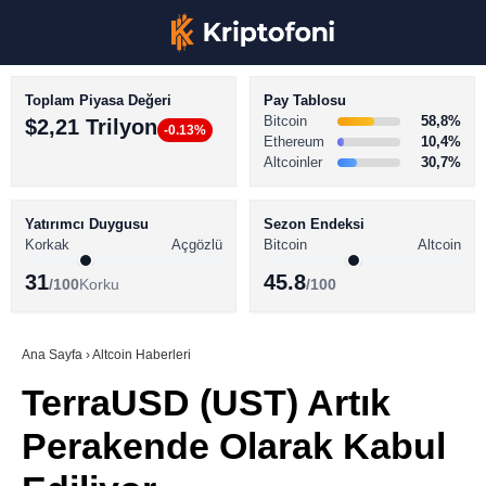
Toplam Piyasa Değeri
Pay Tablosu
Bitcoin
58,8%
$2,21 Trilyon
-0.13%
Ethereum
10,4%
Altcoinler
30,7%
KRİPTO PARA HABERLERİ
Facebook
BİTCOİN HABERLERİ
Yatırımcı Duygusu
Sezon Endeksi
Korkak
Açgözlü
Bitcoin
Altcoin
ALTCOİN HABERLERİ
31
45.8
/100
Korku
/100
AKADEMİ
Instagram
SÖZLÜK
Ana Sayfa
›
Altcoin Haberleri
TerraUSD (UST) Artık
Youtube
Perakende Olarak Kabul
TikTok