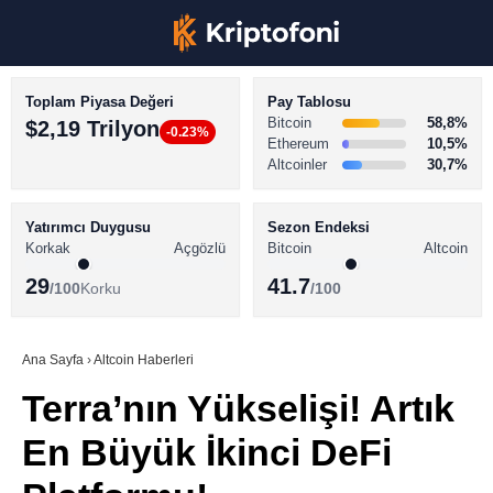
Toplam Piyasa Değeri
Pay Tablosu
Bitcoin
58,8%
$2,19 Trilyon
-0.23%
Ethereum
10,5%
Altcoinler
30,7%
KRİPTO PARA HABERLERİ
Facebook
BİTCOİN HABERLERİ
Yatırımcı Duygusu
Sezon Endeksi
Korkak
Açgözlü
Bitcoin
Altcoin
ALTCOİN HABERLERİ
29
41.7
/100
Korku
/100
AKADEMİ
Instagram
SÖZLÜK
Ana Sayfa
›
Altcoin Haberleri
Terra’nın Yükselişi! Artık
Youtube
En Büyük İkinci DeFi
TikTok