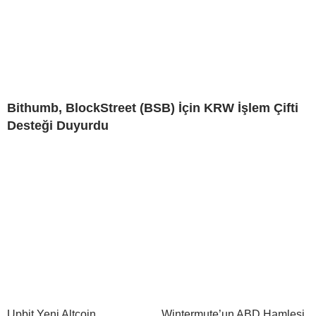
Bithumb, BlockStreet (BSB) İçin KRW İşlem Çifti
Desteği Duyurdu
Upbit Yeni Altcoin
Wintermute’un ABD Hamlesi