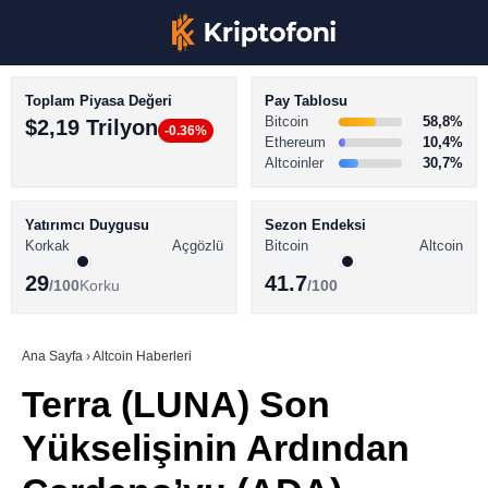
Toplam Piyasa Değeri
Pay Tablosu
Bitcoin
58,8%
$2,19 Trilyon
-0.36%
Ethereum
10,4%
Altcoinler
30,7%
KRİPTO PARA HABERLERİ
Facebook
BİTCOİN HABERLERİ
Yatırımcı Duygusu
Sezon Endeksi
Korkak
Açgözlü
Bitcoin
Altcoin
ALTCOİN HABERLERİ
29
41.7
/100
Korku
/100
AKADEMİ
Instagram
SÖZLÜK
Ana Sayfa
›
Altcoin Haberleri
Terra (LUNA) Son
Youtube
Yükselişinin Ardından
TikTok