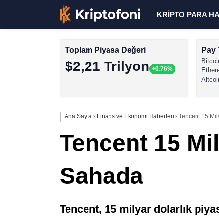
KRİPTO PARA H
Toplam Piyasa Değeri
Pay 
Bitcoi
$2,21 Trilyon
+0.76%
Ether
Altcoi
Ana Sayfa
›
Finans ve Ekonomi Haberleri
›
Tencent 15 Mil
Tencent 15 Mil
Sahada
Tencent, 15 milyar dolarlık piy