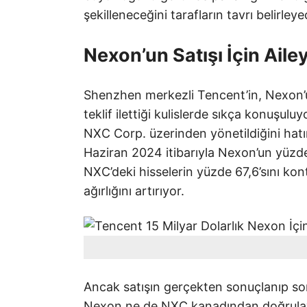
şekilleneceğini tarafların tavrı belirleye
Nexon’un Satışı İçin Ail
Shenzhen merkezli Tencent’in, Nexon’u
teklif ilettiği kulislerde sıkça konuşulu
NXC Corp. üzerinden yönetildiğini hatı
Haziran 2024 itibarıyla Nexon’un yüzde 4
NXC’deki hisselerin yüzde 67,6’sını kon
ağırlığını artırıyor.
Ancak satışın gerçekten sonuçlanıp son
Nexon ne de NXC kanadından doğrulayı