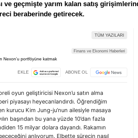
ı ve geçmişte yarım kalan satış girişimlerin
reci beraberinde getirecek.
TÜM YAZILARI
Finans ve Ekonomi Haberleri
EKLE
ABONE OL
reli oyun geliştiricisi Nexon’u satın alma
beri piyasayı heyecanlandırdı. Öğrendiğim
iren kurucu Kim Jung-ju’nun ailesiyle masaya
lın başından bu yana yüzde 10’dan fazla
mdiden 15 milyar dolara dayandı. Rakamın
eçeceğini anlıyorum. Elbette sürecin nasıl