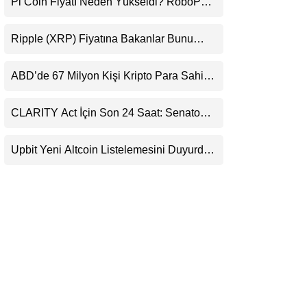
Pi Coin Fiyatı Neden Yükseldi? RoboPay
LinkedIn
Ortaklığı ve Güncelleme İyimserliği
Destekledi
Ripple (XRP) Fiyatına Bakanlar Bunu
Telegram
Kaçırıyor: Evernorth’tan Dikkat Çeken
Uyarı
ABD’de 67 Milyon Kişi Kripto Para Sahibi:
Ripple’dan “Eski Algılar Yıkıldı” Mesajı
CLARITY Act İçin Son 24 Saat: Senato
Matematiği Kripto Para Piyasasının
Beklentisini Bozabilir
Upbit Yeni Altcoin Listelemesini Duyurdu:
KRW, BTC ve USDT Paritelerinde İşlem
Görecek