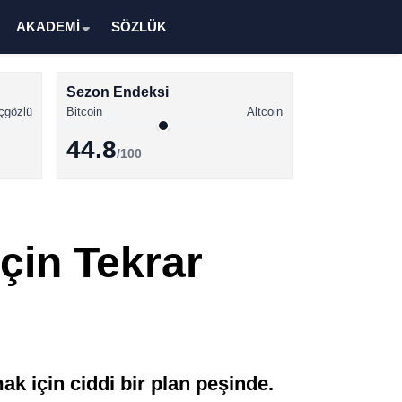
AKADEMİ
SÖZLÜK
Sezon Endeksi
çgözlü
Bitcoin
Altcoin
44.8
/100
Kripto Para Haberleri
Bitcoin Haberleri
çin Tekrar
Altcoin Haberleri
Ethereum Haberleri
Solana Haberleri
XRP Haberleri
k için ciddi bir plan peşinde.
Memecoin Haberleri