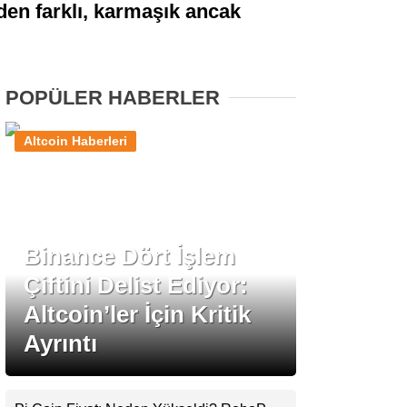
den farklı, karmaşık ancak
Stablecoin Haberleri
POPÜLER HABERLER
Facebook
Altcoin Haberleri
Instagram
Binance Dört İşlem
Youtube
Çiftini Delist Ediyor:
Altcoin’ler İçin Kritik
TikTok
Ayrıntı
Pinterest