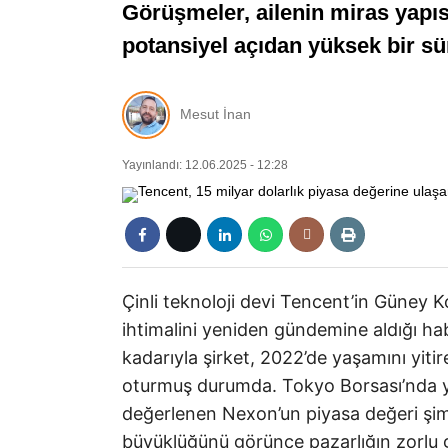
Görüşmeler, ailenin miras yapıs
potansiyel açıdan yüksek bir sü
Mesut İnan
Yayınlandı: 12.06.2025 - 12:28
Çinli teknoloji devi Tencent’in Güney Ko
ihtimalini yeniden gündemine aldığı ha
kadarıyla şirket, 2022’de yaşamını yit
oturmuş durumda. Tokyo Borsası’nda yı
değerlenen Nexon’un piyasa değeri şi
büyüklüğünü görünce pazarlığın zorlu g