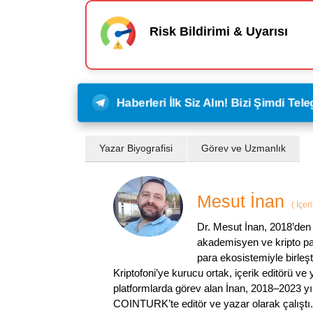
Risk Bildirimi & Uyarısı
Haberleri İlk Siz Alın! Bizi Şimdi Te
Yazar Biyografisi
Görev ve Uzmanlık
Mesut İnan
(
İçer
Dr. Mesut İnan, 2018’den 
akademisyen ve kripto par
para ekosistemiyle birleşt
Kriptofoni’ye kurucu ortak, içerik editörü ve
platformlarda görev alan İnan, 2018–2023 yı
COINTURK’te editör ve yazar olarak çalıştı.