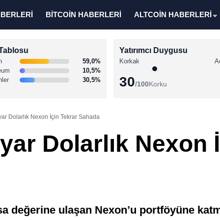
ABERLERİ
BİTCOİN HABERLERİ
ALTCOİN HABERLERİ
Tablosu
Yatırımcı Duygusu
n
59,0%
Korkak
A
eum
10,5%
30
nler
30,5%
/100
Korku
yar Dolarlık Nexon İçin Tekrar Sahada
yar Dolarlık Nexon İ
asa değerine ulaşan Nexon’u portföyüne katma