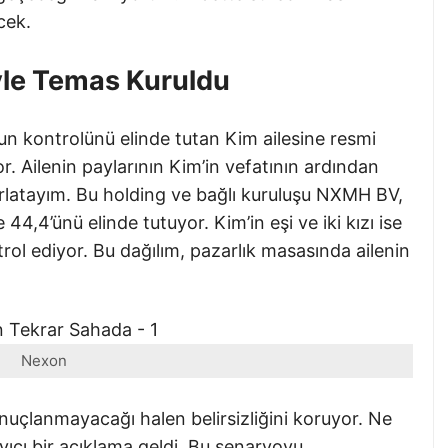
cek.
eyle Temas Kuruldu
n kontrolünü elinde tutan Kim ailesine resmi
yor. Ailenin paylarının Kim’in vefatının ardından
rlatayım. Bu holding ve bağlı kuruluşu NXMH BV,
4,4’ünü elinde tutuyor. Kim’in eşi ve iki kızı ise
trol ediyor. Bu dağılım, pazarlık masasında ailenin
Nexon
uçlanmayacağı halen belirsizliğini koruyor. Ne
cı bir açıklama geldi. Bu senaryoyu