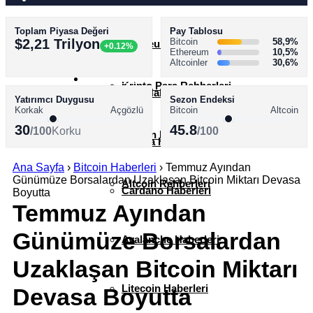
Toplam Piyasa Değeri
Pay Tablosu
AKADEMİ
$2,21 Trilyon
Bitcoin
58,9%
Ethereum Haberleri
+0.12%
Ethereum
10,5%
Altcoinler
30,6%
SÖZLÜK
Kripto Para Rehberleri
XRP Haberleri
Yatırımcı Duygusu
Sezon Endeksi
Korkak
Açgözlü
Bitcoin
Altcoin
30
45.8
/100
Korku
/100
Bitcoin Rehberleri
Solana Haberleri
Ana Sayfa
›
Bitcoin Haberleri
›
Temmuz Ayından
Günümüze Borsalardan Uzaklaşan Bitcoin Miktarı Devasa
Altcoin Rehberleri
Cardano Haberleri
Boyutta
Temmuz Ayından
Günümüze Borsalardan
Avalanche Haberleri
Uzaklaşan Bitcoin Miktarı
Litecoin Haberleri
Devasa Boyutta