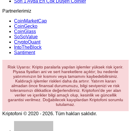
Son 1 Ayda En Çok Düşen Coinler
Partnerlerimiz
CoinMarketCap
CoinGecko
CoinGlass
SoSoValue
CryptoQuant
IntoTheBlock
Santiment
Risk Uyarısı: Kripto paralarla yapılan işlemler yüksek risk içerir.
Piyasa fiyatları ani ve sert hareketlere açıktır; bu nedenle
yatırımınızın bir kısmını veya tamamını kaybedebilirsiniz.
Kaldıraçlı işlemler riskleri daha da artırır. Yatırım kararı
almadan önce finansal durumunuzu, bilgi seviyenizi ve risk
toleransınızı dikkatlice değerlendiriniz. Kriptofoni’de yer alan
veriler ve içerikler bilgi amaçlı olup, kesinlik ve güncellik
garantisi verilmez. Doğabilecek kayıplardan Kriptofoni sorumlu
tutulamaz.
Kriptofoni © 2020 - 2026. Tüm hakları saklıdır.