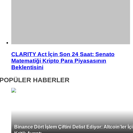
CLARITY Act İçin Son 24 Saat: Senato
Matematiği Kripto Para Piyasasının
Beklentisini
POPÜLER HABERLER
Binance Dört İşlem Çiftini Delist Ediyor: Altcoin’ler İç