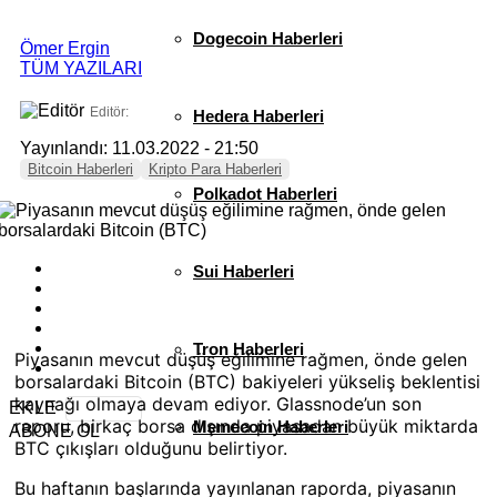
Dogecoin Haberleri
Ömer Ergin
TÜM YAZILARI
Editör:
Hedera Haberleri
Yayınlandı: 11.03.2022 - 21:50
Bitcoin Haberleri
Kripto Para Haberleri
Polkadot Haberleri
Sui Haberleri
Tron Haberleri
Piyasanın mevcut düşüş eğilimine rağmen, önde gelen
borsalardaki Bitcoin (BTC) bakiyeleri yükseliş beklentisi
kaynağı olmaya devam ediyor. Glassnode’un son
EKLE
raporu, birkaç borsa dışında piyasadan büyük miktarda
Memecoin Haberleri
ABONE OL
BTC çıkışları olduğunu belirtiyor.
Bu haftanın başlarında yayınlanan raporda, piyasanın