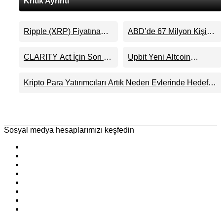
Kritik Ayrıntı
Ripple (XRP) Fiyatına
ABD’de 67 Milyon Kişi
Bakanlar Bunu Kaçırıyor:
Kripto Para Sahibi:
Evernorth’tan Dikkat
Ripple’dan “Eski Algılar
CLARITY Act İçin Son 24
Upbit Yeni Altcoin
Çeken Uyarı
Yıkıldı” Mesajı
Saat: Senato Matematiği
Listelemesini Duyurdu:
Kripto Para Piyasasının
KRW, BTC ve USDT
Kripto Para Yatırımcıları Artık Neden Evlerinde Hedef
Beklentisini Bozabilir
Paritelerinde İşlem
Alınıyor?
Görecek
Sosyal medya hesaplarımızı keşfedin