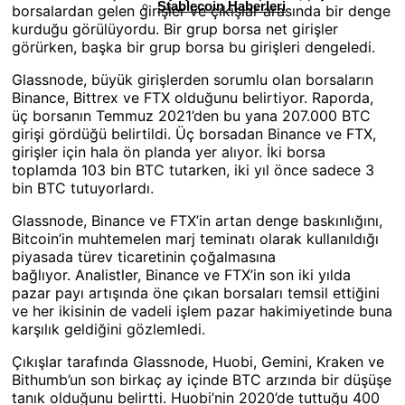
Stablecoin Haberleri
borsalardan gelen girişler ve çıkışlar arasında bir denge
kurduğu görülüyordu. Bir grup borsa net girişler
görürken, başka bir grup borsa bu girişleri dengeledi.
Glassnode, büyük girişlerden sorumlu olan borsaların
Binance, Bittrex ve FTX olduğunu belirtiyor. Raporda,
üç borsanın Temmuz 2021’den bu yana 207.000 BTC
girişi gördüğü belirtildi. Üç borsadan Binance ve FTX,
girişler için hala ön planda yer alıyor. İki borsa
toplamda 103 bin BTC tutarken, iki yıl önce sadece 3
bin BTC tutuyorlardı.
Glassnode, Binance ve FTX’in artan denge baskınlığını,
Bitcoin’in muhtemelen marj teminatı olarak kullanıldığı
piyasada türev ticaretinin çoğalmasına
bağlıyor. Analistler, Binance ve FTX’in son iki yılda
pazar payı artışında öne çıkan borsaları temsil ettiğini
ve her ikisinin de vadeli işlem pazar hakimiyetinde buna
karşılık geldiğini gözlemledi.
Çıkışlar tarafında Glassnode, Huobi, Gemini, Kraken ve
Bithumb’un son birkaç ay içinde BTC arzında bir düşüşe
tanık olduğunu belirtti. Huobi’nin 2020’de tuttuğu 400