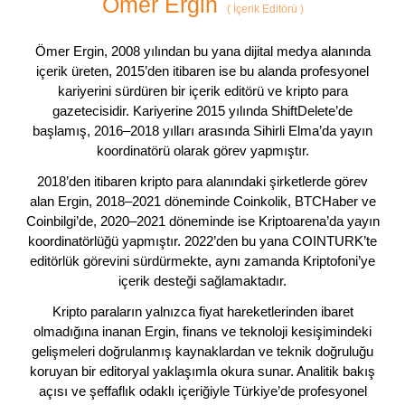
Ömer Ergin
(
İçerik Editörü
)
Ömer Ergin, 2008 yılından bu yana dijital medya alanında
içerik üreten, 2015’den itibaren ise bu alanda profesyonel
kariyerini sürdüren bir içerik editörü ve kripto para
gazetecisidir. Kariyerine 2015 yılında ShiftDelete’de
başlamış, 2016–2018 yılları arasında Sihirli Elma’da yayın
koordinatörü olarak görev yapmıştır.
2018’den itibaren kripto para alanındaki şirketlerde görev
alan Ergin, 2018–2021 döneminde Coinkolik, BTCHaber ve
Coinbilgi’de, 2020–2021 döneminde ise Kriptoarena’da yayın
koordinatörlüğü yapmıştır. 2022’den bu yana COINTURK’te
editörlük görevini sürdürmekte, aynı zamanda Kriptofoni’ye
içerik desteği sağlamaktadır.
Kripto paraların yalnızca fiyat hareketlerinden ibaret
olmadığına inanan Ergin, finans ve teknoloji kesişimindeki
gelişmeleri doğrulanmış kaynaklardan ve teknik doğruluğu
koruyan bir editoryal yaklaşımla okura sunar. Analitik bakış
açısı ve şeffaflık odaklı içeriğiyle Türkiye’de profesyonel