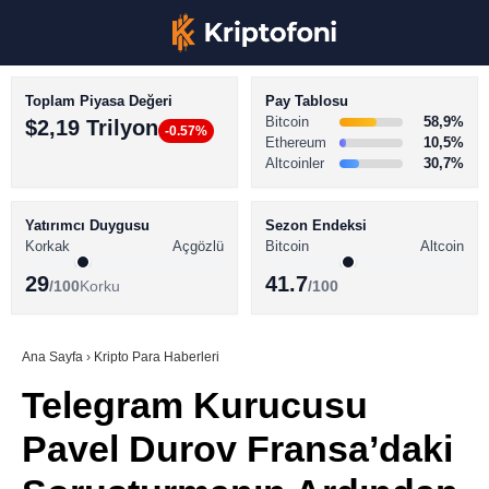
Toplam Piyasa Değeri
Pay Tablosu
Bitcoin
58,9%
$2,19 Trilyon
-0.57%
Ethereum
10,5%
Altcoinler
30,7%
KRİPTO PARA HABERLERİ
Facebook
BİTCOİN HABERLERİ
Yatırımcı Duygusu
Sezon Endeksi
Korkak
Açgözlü
Bitcoin
Altcoin
ALTCOİN HABERLERİ
29
41.7
/100
Korku
/100
AKADEMİ
Instagram
SÖZLÜK
Ana Sayfa
›
Kripto Para Haberleri
Telegram Kurucusu
Youtube
Pavel Durov Fransa’daki
TikTok