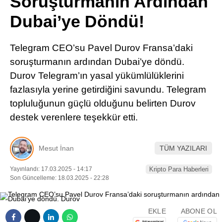
Soruşturmanın Ardından
Pinterest
Dubai’ye Döndü!
LinkedIn
Telegram CEO’su Pavel Durov Fransa’daki
soruşturmanın ardından Dubai’ye döndü.
Telegram
Durov Telegram’ın yasal yükümlülüklerini
fazlasıyla yerine getirdiğini savundu. Telegram
topluluğunun güçlü olduğunu belirten Durov
destek verenlere teşekkür etti.
Mesut İnan
TÜM YAZILARI
Yayınlandı: 17.03.2025 - 14:17
Kripto Para Haberleri
Son Güncelleme: 18.03.2025 - 22:28
EKLE
ABONE OL