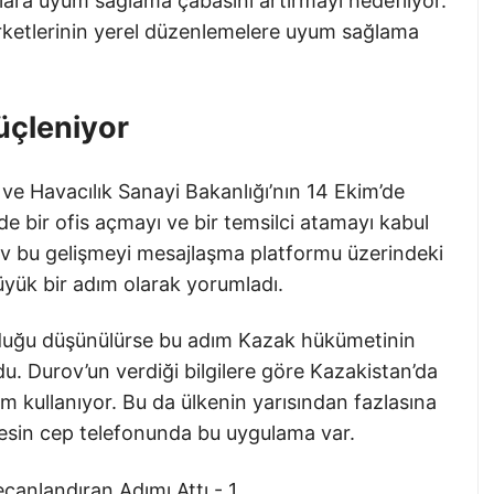
lara uyum sağlama çabasını artırmayı hedefliyor.
rketlerinin yerel düzenlemelere uyum sağlama
Güçleniyor
 ve Havacılık Sanayi Bakanlığı’nın 14 Ekim’de
e bir ofis açmayı ve bir temsilci atamayı kabul
 bu gelişmeyi mesajlaşma platformu üzerindeki
üyük bir adım olarak yorumladı.
lduğu düşünülürse bu adım Kazak hükümetinin
u. Durov’un verdiği bilgilere göre Kazakistan’da
am kullanıyor. Bu da ülkenin yarısından fazlasına
esin cep telefonunda bu uygulama var.