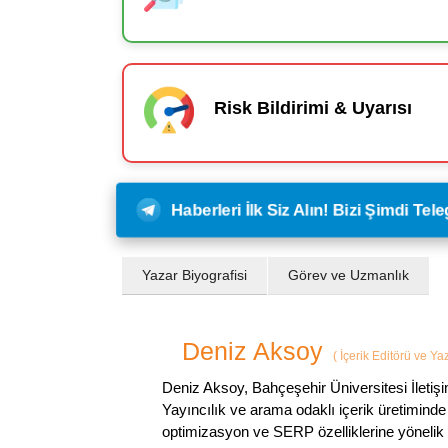
Risk Bildirimi & Uyarısı
Haberleri İlk Siz Alın! Bizi Şimdi Te
Yazar Biyografisi
Görev ve Uzmanlık
Deniz Aksoy
(
İçerik Editörü ve Ya
Deniz Aksoy, Bahçeşehir Üniversitesi İletiş
Yayıncılık ve arama odaklı içerik üretiminde 
optimizasyon ve SERP özelliklerine yönelik