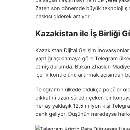
da sağlamlaştırmayı hem de yerel yasa
Zaten son dönemde büyük teknoloji şi
baskısı giderek artıyor.
Kazakistan ile İş Birliği 
Kazakistan Dijital Gelişim İnovasyonlar
yaptığı açıklamaya göre Telegram ülked
etmiş durumda. Bakan Zhaslan Madiyev
içerik kontrolünü artırmak açısından b
Telegram’ın ülkede oldukça popüler o
dikkatini uzun süredir çeken bir konuyd
her ay yaklaşık 12,5 milyon kişi Telegr
denk geliyor. Düşünün neredeyse herk