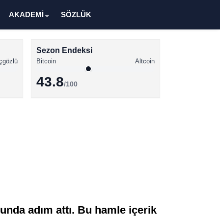
AKADEMİ
SÖZLÜK
Sezon Endeksi
çgözlü
Bitcoin
Altcoin
43.8
/100
Kripto Para Haberleri
Bitcoin Haberleri
Altcoin Haberleri
Ethereum Haberleri
Solana Haberleri
XRP Haberleri
unda adım attı. Bu hamle içerik
Memecoin Haberleri