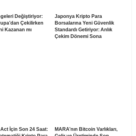
eleri Değiştiriyor:
Japonya Kripto Para
upa’dan Çekilirken
Borsalarına Yeni Güvenlik
i Kazanan mı
Standardı Getiriyor: Anlık
Çekim Dönemi Sona
ct İçin Son 24 Saat:
MARA’nın Bitcoin Varlıkları,
tematiği Kripto Para
Gelir ve Üretiminde Son