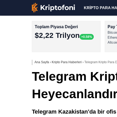
KRİPTO PARA H
Toplam Piyasa Değeri
Pay 
Bitcoi
$2,22 Trilyon
+0.58%
Ether
Altcoi
Ana Sayfa
›
Kripto Para Haberleri
›
Telegram Kripto Para D
Telegram Krip
Heyecanlandır
Telegram Kazakistan’da bir ofi