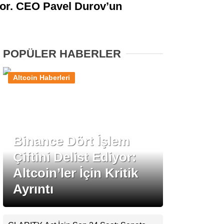
yor. CEO Pavel Durov’un
Stablecoin Haberleri
POPÜLER HABERLER
Facebook
Altcoin Haberleri
Instagram
Binance Dört İşlem
Youtube
Çiftini Delist Ediyor:
Altcoin’ler İçin Kritik
TikTok
Ayrıntı
Pinterest