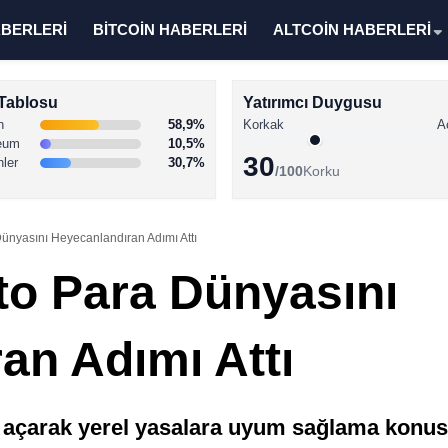
ABERLERİ
BİTCOİN HABERLERİ
ALTCOİN HABERLERİ
Tablosu
Yatırımcı Duygusu
n
58,9%
Korkak
A
eum
10,5%
30
nler
30,7%
/100
Korku
ünyasını Heyecanlandıran Adımı Attı
to Para Dünyasını
an Adımı Attı
s açarak yerel yasalara uyum sağlama konus