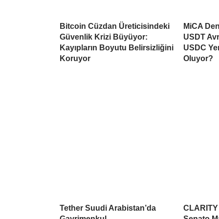
Bitcoin Cüzdan Üreticisindeki
MiCA Deng
Güvenlik Krizi Büyüyor:
USDT Avr
Kayıpların Boyutu Belirsizliğini
USDC Yen
Koruyor
Oluyor?
Tether Suudi Arabistan’da
CLARITY A
Gayrimenkul
Senato Ma