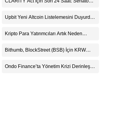
CLARITY Act İçin Son 24 Saat: Senato
LinkedIn
Matematiği Kripto Para Piyasasının
Beklentisini Bozabilir
Upbit Yeni Altcoin Listelemesini Duyurdu:
Telegram
KRW, BTC ve USDT Paritelerinde İşlem
Görecek
Kripto Para Yatırımcıları Artık Neden
Evlerinde Hedef Alınıyor?
Bithumb, BlockStreet (BSB) İçin KRW
İşlem Çifti Desteği Duyurdu
Ondo Finance’ta Yönetim Krizi Derinleşti:
Milyarlarca Dolarlık Tokenizasyon Devinin
Kontrolü Mahkemeye Taşındı