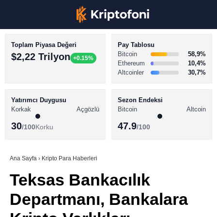
Toplam Piyasa Değeri
Pay Tablosu
Bitcoin
58,9%
$2,22 Trilyon
+0.15%
Ethereum
10,4%
Altcoinler
30,7%
KRİPTO PARA HABERLERİ
Facebook
BİTCOİN HABERLERİ
Yatırımcı Duygusu
Sezon Endeksi
Korkak
Açgözlü
Bitcoin
Altcoin
ALTCOİN HABERLERİ
30
47.9
/100
Korku
/100
AKADEMİ
Instagram
SÖZLÜK
Ana Sayfa
›
Kripto Para Haberleri
Teksas Bankacılık
Youtube
Departmanı, Bankalara
TikTok