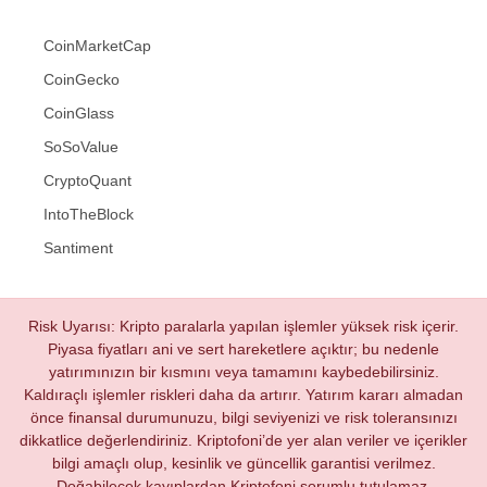
CoinMarketCap
CoinGecko
CoinGlass
SoSoValue
CryptoQuant
IntoTheBlock
Santiment
Risk Uyarısı: Kripto paralarla yapılan işlemler yüksek risk içerir.
Piyasa fiyatları ani ve sert hareketlere açıktır; bu nedenle
yatırımınızın bir kısmını veya tamamını kaybedebilirsiniz.
Kaldıraçlı işlemler riskleri daha da artırır. Yatırım kararı almadan
önce finansal durumunuzu, bilgi seviyenizi ve risk toleransınızı
dikkatlice değerlendiriniz. Kriptofoni’de yer alan veriler ve içerikler
bilgi amaçlı olup, kesinlik ve güncellik garantisi verilmez.
Doğabilecek kayıplardan Kriptofoni sorumlu tutulamaz.