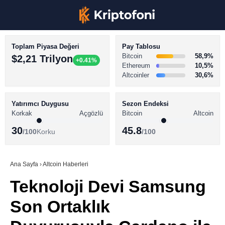
Toplam Piyasa Değeri
Pay Tablosu
Bitcoin
58,9%
$2,21 Trilyon
+0.41%
Ethereum
10,5%
Altcoinler
30,6%
KRİPTO PARA HABERLERİ
Facebook
BİTCOİN HABERLERİ
Yatırımcı Duygusu
Sezon Endeksi
Korkak
Açgözlü
Bitcoin
Altcoin
ALTCOİN HABERLERİ
30
45.8
/100
Korku
/100
AKADEMİ
Instagram
SÖZLÜK
Ana Sayfa
›
Altcoin Haberleri
Teknoloji Devi Samsung
Youtube
Son Ortaklık
TikTok