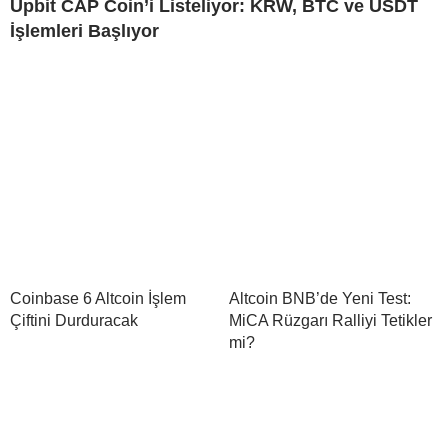
Upbit CAP Coin’i Listeliyor: KRW, BTC ve USDT
İşlemleri Başlıyor
Coinbase 6 Altcoin İşlem
Altcoin BNB’de Yeni Test:
Çiftini Durduracak
MiCA Rüzgarı Ralliyi Tetikler
mi?