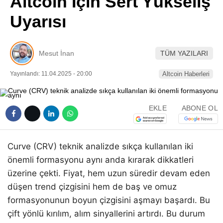
Altcoin İçin Sert Yükseliş
Pinterest
Uyarısı
LinkedIn
Mesut İnan
TÜM YAZILARI
Telegram
Yayınlandı: 11.04.2025 - 20:00
Altcoin Haberleri
EKLE
ABONE OL
Curve (CRV) teknik analizde sıkça kullanılan iki
önemli formasyonu aynı anda kırarak dikkatleri
üzerine çekti. Fiyat, hem uzun süredir devam eden
düşen trend çizgisini hem de baş ve omuz
formasyonunun boyun çizgisini aşmayı başardı. Bu
çift yönlü kırılım, alım sinyallerini artırdı. Bu durum