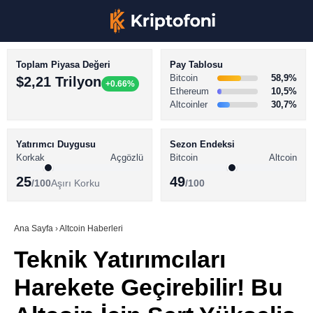
Toplam Piyasa Değeri
Pay Tablosu
Bitcoin
58,9%
$2,21 Trilyon
+0.66%
Ethereum
10,5%
Altcoinler
30,7%
KRİPTO PARA HABERLERİ
Facebook
BİTCOİN HABERLERİ
Yatırımcı Duygusu
Sezon Endeksi
Korkak
Açgözlü
Bitcoin
Altcoin
ALTCOİN HABERLERİ
25
49
/100
Aşırı Korku
/100
AKADEMİ
Instagram
SÖZLÜK
Ana Sayfa
›
Altcoin Haberleri
Teknik Yatırımcıları
Youtube
Harekete Geçirebilir! Bu
TikTok