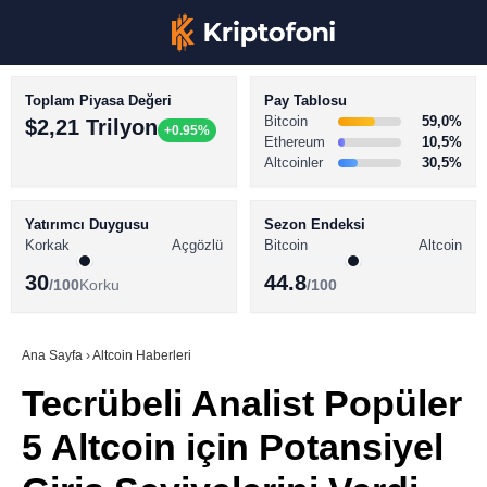
Toplam Piyasa Değeri
Pay Tablosu
Bitcoin
59,0%
$2,21 Trilyon
+0.95%
Ethereum
10,5%
Altcoinler
30,5%
KRİPTO PARA HABERLERİ
Facebook
BİTCOİN HABERLERİ
Yatırımcı Duygusu
Sezon Endeksi
Korkak
Açgözlü
Bitcoin
Altcoin
ALTCOİN HABERLERİ
30
44.8
/100
Korku
/100
AKADEMİ
Instagram
SÖZLÜK
Ana Sayfa
›
Altcoin Haberleri
Tecrübeli Analist Popüler
Youtube
5 Altcoin için Potansiyel
TikTok