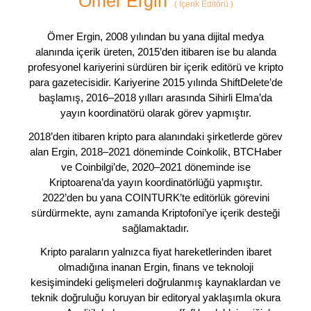
Ömer Ergin
(
İçerik Editörü
)
Ömer Ergin, 2008 yılından bu yana dijital medya
alanında içerik üreten, 2015’den itibaren ise bu alanda
profesyonel kariyerini sürdüren bir içerik editörü ve kripto
para gazetecisidir. Kariyerine 2015 yılında ShiftDelete’de
başlamış, 2016–2018 yılları arasında Sihirli Elma’da
yayın koordinatörü olarak görev yapmıştır.
2018’den itibaren kripto para alanındaki şirketlerde görev
alan Ergin, 2018–2021 döneminde Coinkolik, BTCHaber
ve Coinbilgi’de, 2020–2021 döneminde ise
Kriptoarena’da yayın koordinatörlüğü yapmıştır.
2022’den bu yana COINTURK’te editörlük görevini
sürdürmekte, aynı zamanda Kriptofoni’ye içerik desteği
sağlamaktadır.
Kripto paraların yalnızca fiyat hareketlerinden ibaret
olmadığına inanan Ergin, finans ve teknoloji
kesişimindeki gelişmeleri doğrulanmış kaynaklardan ve
teknik doğruluğu koruyan bir editoryal yaklaşımla okura