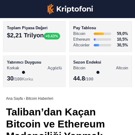
Toplam Piyasa Değeri
Pay Tablosu
Bitcoin
59,0%
$2,21 Trilyon
+0.43%
Ethereum
10,5%
Altcoinler
30,5%
KRİPTO PARA HABERLERİ
Facebook
BİTCOİN HABERLERİ
Yatırımcı Duygusu
Sezon Endeksi
Korkak
Açgözlü
Bitcoin
Altcoin
ALTCOİN HABERLERİ
30
44.8
/100
Korku
/100
AKADEMİ
Instagram
SÖZLÜK
Ana Sayfa
›
Bitcoin Haberleri
Taliban’dan Kaçan
Youtube
Bitcoin ve Ethereum
TikTok