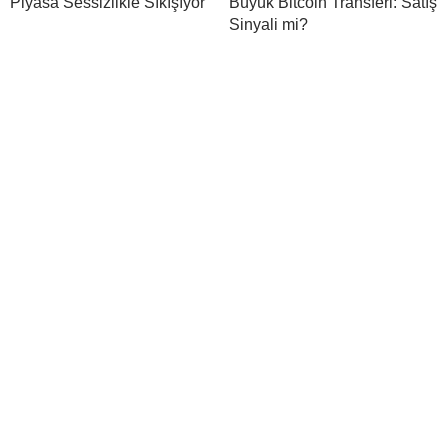
Piyasa Sessizlikle Sıkışıyor
Büyük Bitcoin Transferi: Satış
Sinyali mi?