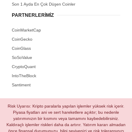
Son 1 Ayda En Çok Düşen Coinler
PARTNERLERIMIZ
CoinMarketCap
CoinGecko
CoinGlass
SoSoValue
CryptoQuant
IntoTheBlock
Santiment
Risk Uyarısı: Kripto paralarla yapılan işlemler yüksek risk içerir.
Piyasa fiyatları ani ve sert hareketlere açıktır; bu nedenle
yatırımınızın bir kısmını veya tamamını kaybedebilirsiniz.
Kaldıraçlı işlemler riskleri daha da artırır. Yatırım kararı almadan
önce finansal durumunuzu, bilgi seviyenizi ve risk toleransınızı