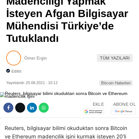
Madenciliği Yapmak
Pinterest
İsteyen Afgan Bilgisayar
Mühendisi Türkiye’de
LinkedIn
Tutuklandı
Telegram
Ömer Ergin
TÜM YAZILARI
Editör:
Yayınlandı: 25.08.2021 - 10:12
Bitcoin Haberleri
EKLE
ABONE OL
Reuters, bilgisayar bilimi okuduktan sonra Bitcoin
ve Ethereum madencilik işini kurmak isteyen 20’li